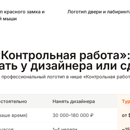
п красного замка и
Логотип двери и лабиринт
ей мыши
«Контрольная работа»:
зать у дизайнера или 
 профессиональный логотип в нише «Контрольная работа
стоятельно
Нанять дизайнера
Ту
(ваше время)
30 000–180 000 ₽
от 
 часов
1–4 недели
~15