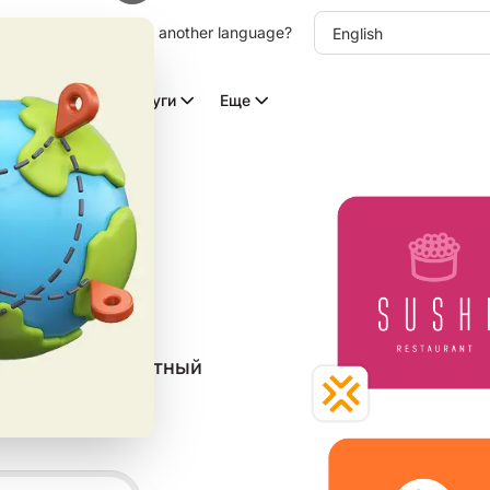
other language. Choose another language?
Видео с ИИ
Услуги
Еще
овых
в категории
астройте бесплатный
 печати, веба и