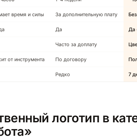
мает время и силы
За дополнительную плату
Без
да
Да
Да 
Часто за доплату
Цв
сит от инструмента
По договору
Пол
Редко
7 д
твенный логотип в кат
бота»