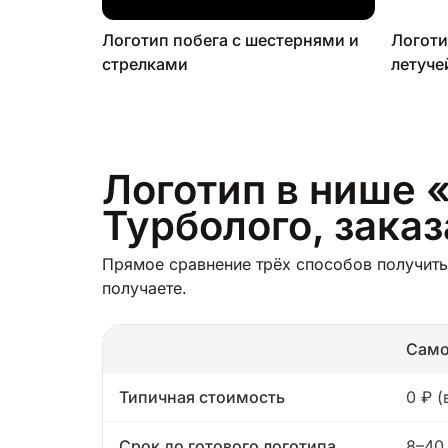
Логотип побега с шестернями и
Логоти
стрелками
летуч
Логотип в нише 
Турболого, зака
Прямое сравнение трёх способов получить
получаете.
Само
Типичная стоимость
0 ₽ 
Срок до готового логотипа
8–40