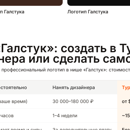
п Галстука
Логотип Галстука
Галстук»: создать в Т
йнера или сделать сам
профессиональный логотип в нише «Галстук»: стоимость
стоятельно
Нанять дизайнера
Ту
(ваше время)
30 000–180 000 ₽
от 
 часов
1–4 недели
~15
мает время и силы
За дополнительную плату
Без