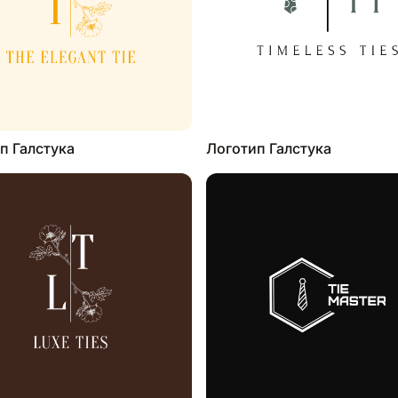
п Галстука
Логотип Галстука