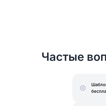
Частые воп
Шаблон
беспл