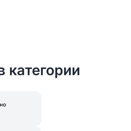
в категории
ьно