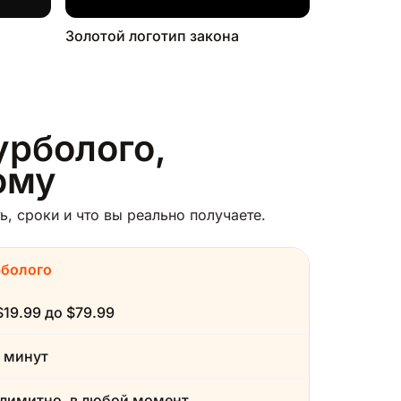
Золотой логотип закона
урболого,
ому
, сроки и что вы реально получаете.
рболого
$19.99 до $79.99
 минут
лимитно, в любой момент