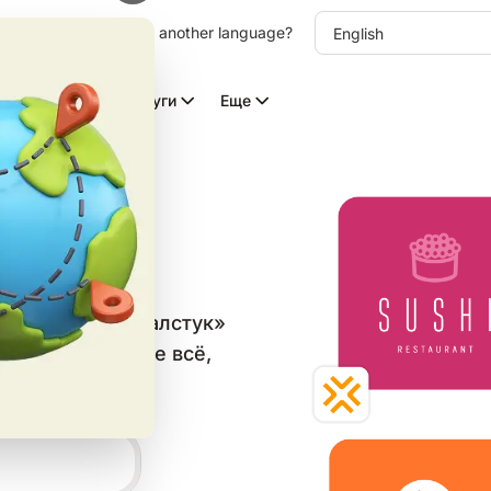
other language. Choose another language?
Видео с ИИ
Услуги
Еще
ов для
в категории «Галстук»
аблон и скачайте всё,
ьных сетей.