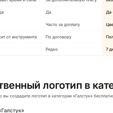
да
Да
Да 
Часто за доплату
Цв
сит от инструмента
По договору
Пол
Редко
7 д
твенный логотип в кат
о
вы создадите логотип в категории «Галстук» бесплатно
«Галстук»