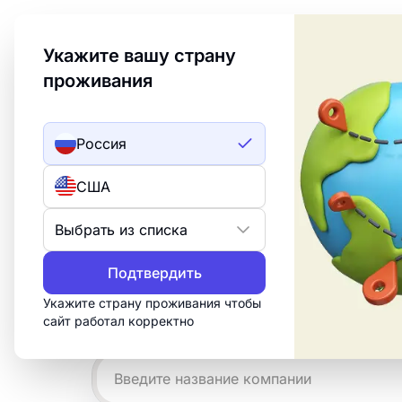
Welcome to Turbologo! This page is available in an
Укажите вашу страну
проживания
Создать лого
ИИ лого
Россия
Примеры логотип
США
галстуков
Выбрать из списка
Создайте профессиональный логотип 
Подтвердить
за 15 минут. Настройте бесплатный ш
Укажите страну проживания чтобы
что нужно для печати, веба и социал
сайт работал корректно