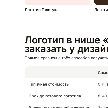
Логотип Галстука
Логоти
Логотип в нише «
заказать у диза
Прямое сравнение трёх способов получить 
Само
Типичная стоимость
0 ₽ 
Срок до готового логотипа
8–40
Внесение изменений в логотип
Зани