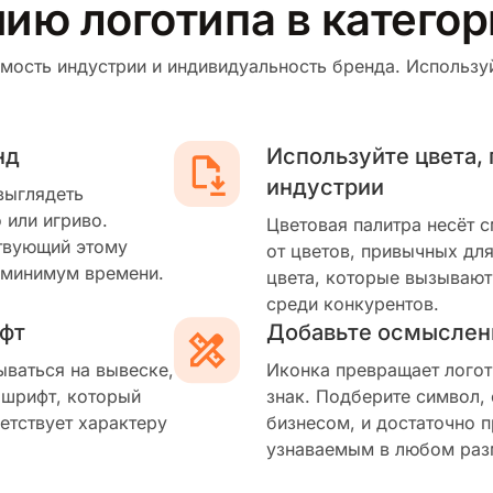
ию логотипа в категор
мость индустрии и индивидуальность бренда. Используй
нд
Используйте цвета,
индустрии
выглядеть
 или игриво.
Цветовая палитра несёт 
твующий этому
от цветов, привычных для
 минимум времени.
цвета, которые вызывают
среди конкурентов.
фт
Добавьте осмыслен
ываться на вывеске,
Иконка превращает логот
 шрифт, который
знак. Подберите символ,
етствует характеру
бизнесом, и достаточно п
узнаваемым в любом раз