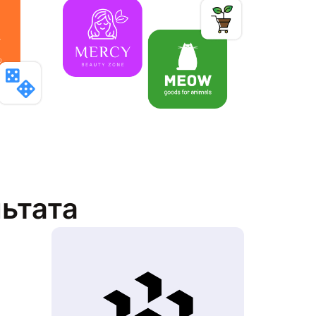
льтата