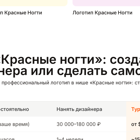
п Красные Ногти
Логотип Красные Ногти
Красные ногти»: созд
йнера или сделать сам
 профессиональный логотип в нише «Красные ногти»: ст
стоятельно
Нанять дизайнера
Ту
(ваше время)
30 000–180 000 ₽
от 
 часов
1–4 недели
~15