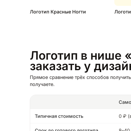
Логотип Красные Ногти
Логоти
Логотип в нише «
заказать у диза
Прямое сравнение трёх способов получить
получаете.
Само
Типичная стоимость
0 ₽ 
Срок до готового логотипа
8–40