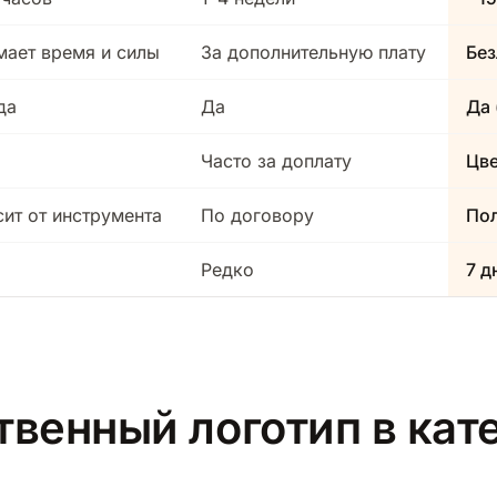
мает время и силы
За дополнительную плату
Без
да
Да
Да 
Часто за доплату
Цв
сит от инструмента
По договору
Пол
Редко
7 д
твенный логотип в ка