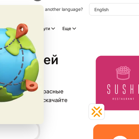
other language. Choose another language?
Видео с ИИ
Услуги
Еще
х гвоздей
 в категории «Красные
атный шаблон и скачайте
циальных сетей.