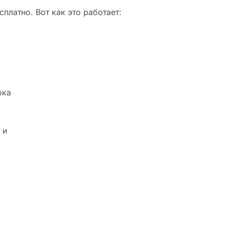
платно. Вот как это работает:
ока
 и