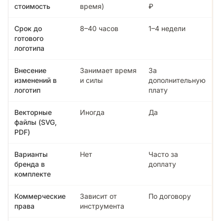
стоимость
время)
₽
Срок до
8–40 часов
1–4 недели
готового
логотипа
Внесение
Занимает время
За
изменений в
и силы
дополнительную
логотип
плату
Векторные
Иногда
Да
файлы (SVG,
PDF)
Варианты
Нет
Часто за
бренда в
доплату
комплекте
Коммерческие
Зависит от
По договору
права
инструмента