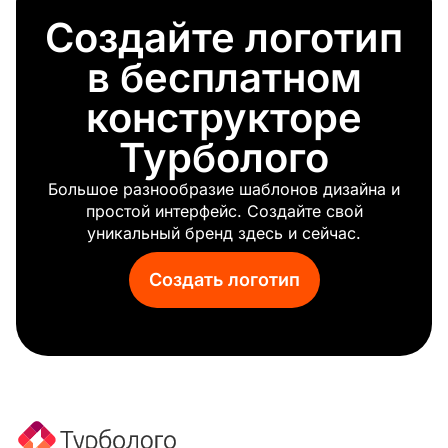
Сумка
Создайте логотип
Очки
Кроссовки
в бесплатном
Свадебное платье
Солнцезащитные очки
конструкторе
Сумочка
Турболого
Нитки
Большое разнообразие шаблонов дизайна и
простой интерфейс. Создайте свой
уникальный бренд здесь и сейчас.
Создать логотип