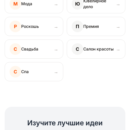
Ювелирное
М
→
Ю
→
Мода
дело
Р
→
П
→
Роскошь
Премия
С
→
С
→
Свадьба
Салон красоты
С
→
Спа
Изучите лучшие идеи