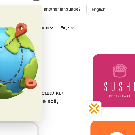
other language. Choose another language?
Видео с ИИ
Услуги
Еще
типов
 в категории «Вешалка»
аблон и скачайте всё,
ьных сетей.