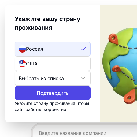
Welcome to Turbologo! This page is available in an
Укажите вашу страну
проживания
Создать лого
ИИ лого
Россия
Примеры лого
США
вешалок
Выбрать из списка
Подтвердить
Создайте профессиональный логотип
за 15 минут. Настройте бесплатный ш
Укажите страну проживания чтобы
сайт работал корректно
что нужно для печати, веба и социал