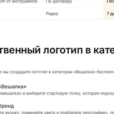
сит от инструмента
По договору
Пол
Редко
7 д
твенный логотип в кат
о
вы создадите логотип в категории «Вешалка» бесплатно
 «Вешалка»
«вешалка» и выберите стартовую точку, которая подхо
бренд
те иконку, поменяйте цвета и подберите типографику, п