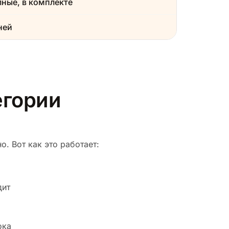
ные, в комплекте
ней
егории
. Вот как это работает:
дит
ока