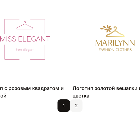
п с розовым квадратом и
Логотип золотой вешалки 
кой
цветка
1
2