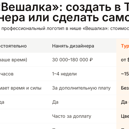
«Вешалка»: создать в 
йнера или сделать сам
 профессиональный логотип в нише «Вешалка»: стоимост
стоятельно
Нанять дизайнера
Ту
(ваше время)
30 000–180 000 ₽
от 
 часов
1–4 недели
~15
мает время и силы
За дополнительную плату
Без
да
Да
Да 
Часто за доплату
Цв