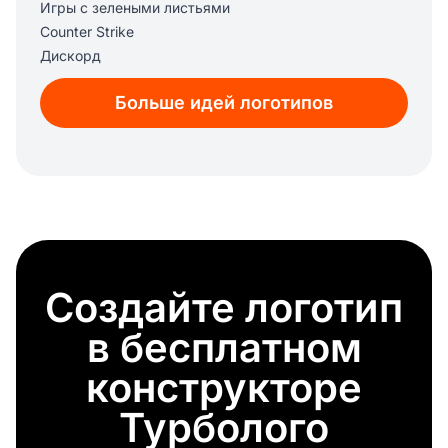
Игры с зелеными листьями
Counter Strike
Дискорд
Алмазный меч
Больше идей логотипов
Диабло
Темный легион
G2
Warzone
Warcraft
Перекрестие
Крипер
Приставка
Создайте логотип
Элита
Королевские игры
в бесплатном
Dota 2
Наруто
конструкторе
Эндермен
Турболого
Фифа
Карточная игра