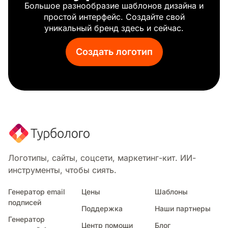
Большое разнообразие шаблонов дизайна и
Наблюдение
простой интерфейс. Создайте свой
Sk игры
уникальный бренд здесь и сейчас.
Студия игрового дизайна
Панда игры
Создать логотип
Мальчик игрок
Cloud9
Шахматный конь
Покемон
Королевская битва
Бальмонд
Ассасин
Майнкрафт
Animal Crossing
Логотипы, сайты, соцсети, маркетинг-кит. ИИ-
Стар крафт
инструменты, чтобы сиять.
Контролер
Ракетная лига
Генератор email
Цены
Шаблоны
подписей
Символ киллера
Поддержка
Наши партнеры
Галактический убийца
Генератор
Центр помощи
Блог
Снайпер