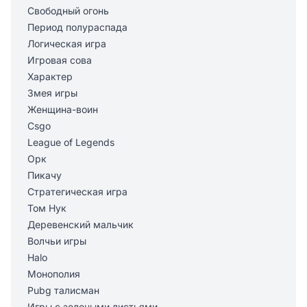
Свободный огонь
Период полураспада
Логическая игра
Игровая сова
Характер
Змея игры
Женщина-воин
Csgo
League of Legends
Орк
Пикачу
Стратегическая игра
Том Нук
Деревенский мальчик
Волчьи игры
Halo
Монополия
Pubg талисман
Игры с зелеными листьями