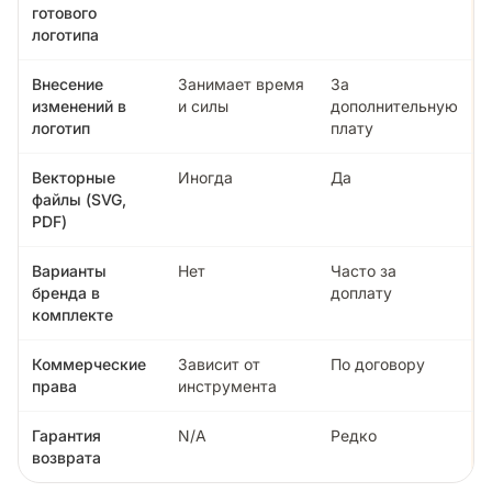
готового
логотипа
Внесение
Занимает время
За
изменений в
и силы
дополнительную
логотип
плату
Векторные
Иногда
Да
файлы (SVG,
PDF)
Варианты
Нет
Часто за
бренда в
доплату
комплекте
Коммерческие
Зависит от
По договору
права
инструмента
Гарантия
N/A
Редко
возврата