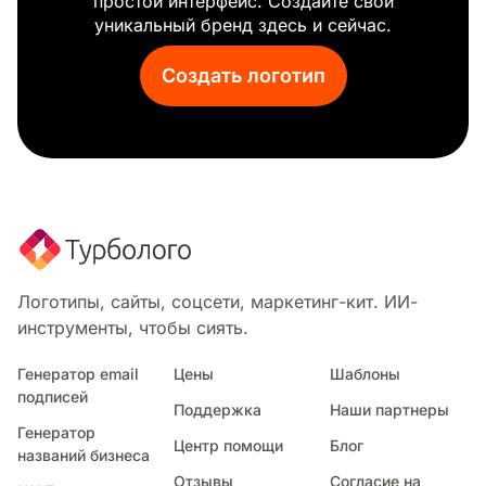
простой интерфейс. Создайте свой
Наблюдение
уникальный бренд здесь и сейчас.
Sk игры
Студия игрового дизайна
Создать логотип
Панда игры
Мальчик игрок
Cloud9
Шахматный конь
Королевская битва
Бальмонд
Ассасин
Майнкрафт
Animal Crossing
Логотипы, сайты, соцсети, маркетинг-кит. ИИ-
Стар крафт
инструменты, чтобы сиять.
Контролер
Ракетная лига
Генератор email
Цены
Шаблоны
подписей
Символ киллера
Поддержка
Наши партнеры
Галактический убийца
Генератор
Центр помощи
Блог
Снайпер
названий бизнеса
Дьявол игры
Отзывы
Согласие на