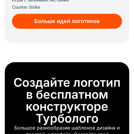
Counter Strike
Дискорд
Больше идей логотипов
Алмазный меч
Диабло
Темный легион
G2
Warzone
Warcraft
Перекрестие
Крипер
Создайте логотип
Приставка
Элита
в бесплатном
Королевские игры
Dota 2
конструкторе
Наруто
Турболого
Эндермен
Фифа
Большое разнообразие шаблонов дизайна и
Карточная игра