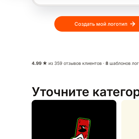
Создать мой логотип
4.99 ★
из 359 отзывов клиентов ·
8
шаблонов лог
Уточните катего