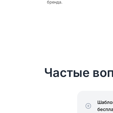
бренда.
Частые воп
Шаблон
беспл