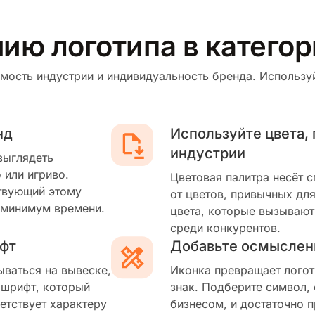
нию логотипа в катего
мость индустрии и индивидуальность бренда. Используй
нд
Используйте цвета,
индустрии
выглядеть
 или игриво.
Цветовая палитра несёт 
твующий этому
от цветов, привычных для
 минимум времени.
цвета, которые вызывают
среди конкурентов.
фт
Добавьте осмыслен
ываться на вывеске,
Иконка превращает логот
 шрифт, который
знак. Подберите символ,
етствует характеру
бизнесом, и достаточно п