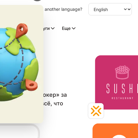
other language. Choose another language?
Видео с ИИ
Услуги
Еще
типов
в категории «Покер» за
он и скачайте всё, что
 сетей.