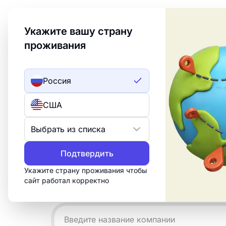
Welcome to Turbologo! This page is available in an
Укажите вашу страну
проживания
Создать лого
ИИ лого
Россия
Примеры лого
США
для покера
Выбрать из списка
Подтвердить
Создайте профессиональный логотип 
15 минут. Настройте бесплатный шабл
Укажите страну проживания чтобы
сайт работал корректно
нужно для печати, веба и социальных