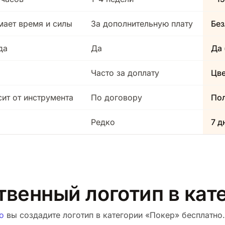
мает время и силы
За дополнительную плату
Без
да
Да
Да 
Часто за доплату
Цв
сит от инструмента
По договору
Пол
Редко
7 д
твенный логотип в ка
о
вы создадите логотип в категории «Покер» бесплатно. 