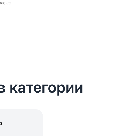
мере.
в категории
о