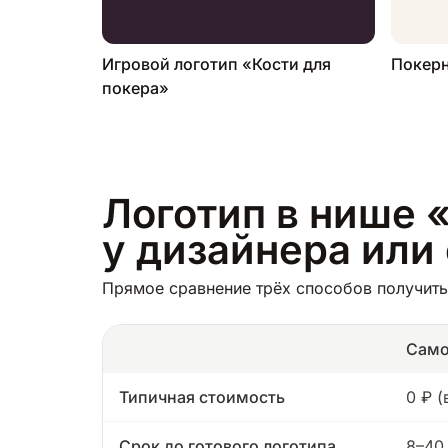
Игровой логотип «Кости для
Покер
покера»
Логотип в нише «
у дизайнера или
Прямое сравнение трёх способов получить 
Само
Типичная стоимость
0 ₽ 
Срок до готового логотипа
8–40