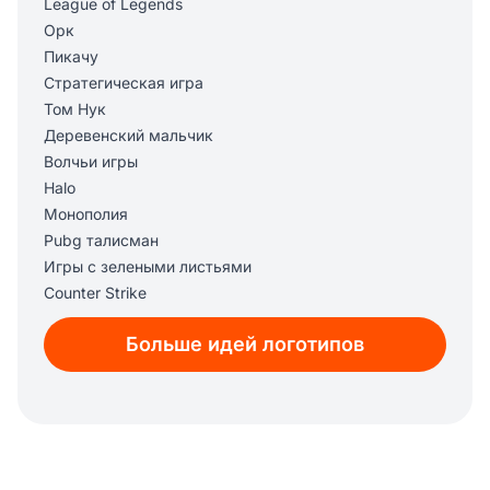
League of Legends
Орк
Пикачу
Стратегическая игра
Том Нук
Деревенский мальчик
Волчьи игры
Halo
Монополия
Pubg талисман
Игры с зелеными листьями
Counter Strike
Дискорд
Больше идей логотипов
Алмазный меч
Диабло
Темный легион
G2
Warzone
Warcraft