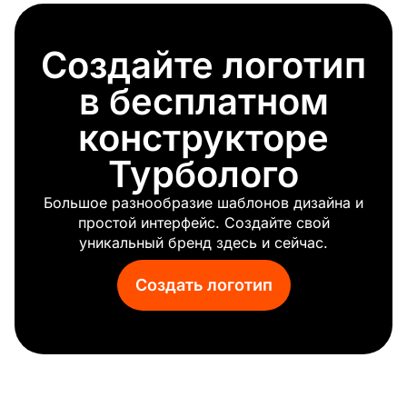
Перекрестие
Крипер
Создайте логотип
Приставка
Элита
в бесплатном
Королевские игры
Dota 2
конструкторе
Наруто
Турболого
Эндермен
Фифа
Большое разнообразие шаблонов дизайна и
Карточная игра
простой интерфейс. Создайте свой
Наблюдение
уникальный бренд здесь и сейчас.
Студия игрового дизайна
Панда игры
Создать логотип
Мальчик игрок
Cloud9
Шахматный конь
Покемон
Королевская битва
Бальмонд