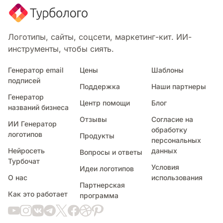
Ассасин
Майнкрафт
Animal Crossing
Логотипы, сайты, соцсети, маркетинг-кит. ИИ-
Стар крафт
инструменты, чтобы сиять.
Контролер
Ракетная лига
Генератор email
Цены
Шаблоны
подписей
Символ киллера
Поддержка
Наши партнеры
Галактический убийца
Генератор
Центр помощи
Блог
Снайпер
названий бизнеса
Дьявол игры
Отзывы
Согласие на
ИИ Генератор
Rainbow Six Siege
обработку
логотипов
Продукты
персональных
Волшебный сбор
Нейросеть
данных
Вопросы и ответы
Шахматы
Турбочат
Твич
Условия
Идеи логотипов
Девушка-геймер
О нас
использования
Партнерская
Роблокс
Как это работает
программа
Mobile Legends
Fortnite