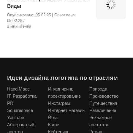
Виды
Опубликовано:
05.02.25
| Обновлено:
05.02.25
1 мин чтения
Идеи дизайна логотипа по отраслям
Hand Made
Инжиниринг,
Природа
IT, Разработка
проектирование
Производство
PR
Инстаграм
Путешествия
Squarespace
Интернет магазин
Развлечение
YouTube
Йога
Рекламное
Абстрактный
Кафе
агентство
логотип
Кейтеринг
Ремонт