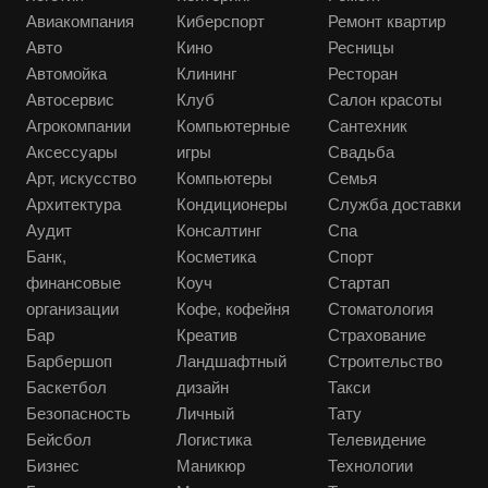
Авиакомпания
Киберспорт
Ремонт квартир
Авто
Кино
Ресницы
Автомойка
Клининг
Ресторан
Автосервис
Клуб
Салон красоты
Агрокомпании
Компьютерные
Сантехник
Аксессуары
игры
Свадьба
Арт, искусство
Компьютеры
Семья
Архитектура
Кондиционеры
Служба доставки
Аудит
Консалтинг
Спа
Банк,
Косметика
Спорт
финансовые
Коуч
Стартап
организации
Кофе, кофейня
Стоматология
Бар
Креатив
Страхование
Барбершоп
Ландшафтный
Строительство
Баскетбол
дизайн
Такси
Безопасность
Личный
Тату
Бейсбол
Логистика
Телевидение
Бизнес
Маникюр
Технологии