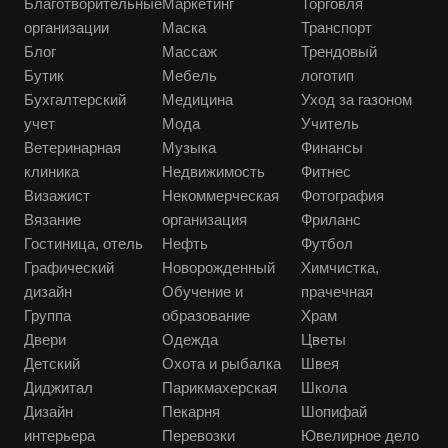
Благотворительные
Маркетинг
Торговля
организации
Маска
Транспорт
Блог
Массаж
Трендовый
Бутик
Мебель
логотип
Бухгалтерский
Медицина
Уход за газоном
учет
Мода
Учитель
Ветеринарная
Музыка
Финансы
клиника
Недвижимость
Фитнес
Визажист
Некоммерческая
Фотография
Вязание
организация
Фриланс
Гостиница, отель
Нефть
Футбол
Графический
Новорожденный
Химчистка,
дизайн
Обучение и
прачечная
Группа
образование
Храм
Двери
Одежда
Цветы
Детский
Охота и рыбалка
Швея
Диджитал
Парикмахерская
Школа
Дизайн
Пекарня
Шопифай
интерьера
Перевозки
Ювелирное дело