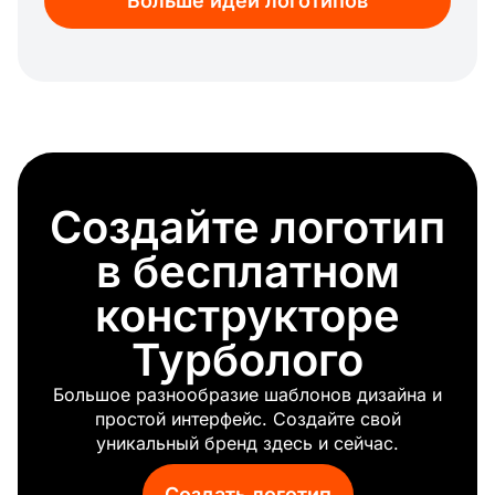
Больше идей логотипов
База данных
Электронная коммерция
Usb
Форум
Сервер
Символ utorrent
Зеленый телефон
8 бит
Создайте логотип
Диджитал
Приложение для знакомств
в бесплатном
Gps
Вентиляция
конструкторе
Поиск
Турболого
Оратор
Код
Большое разнообразие шаблонов дизайна и
Инновации
простой интерфейс. Создайте свой
Матрица
уникальный бренд здесь и сейчас.
Чат-бот
Калькулятор
Создать логотип