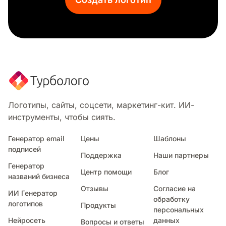
Блокнот
Кабель
Сканирование
Техника
Солнечная батарея
Схема
Биткойн
Бета
Аккумулятор
Логотипы, сайты, соцсети, маркетинг-кит. ИИ-
Искуственный интеллект
инструменты, чтобы сиять.
Отверстие
Антенна
Генератор email
Цены
Шаблоны
подписей
3d печать
Поддержка
Наши партнеры
Капсула
Генератор
Центр помощи
Блог
Цифровой маркетинг
названий бизнеса
Домен
Отзывы
Согласие на
ИИ Генератор
Электроника
обработку
логотипов
Продукты
персональных
Лазер
Нейросеть
данных
Вопросы и ответы
Микросхема