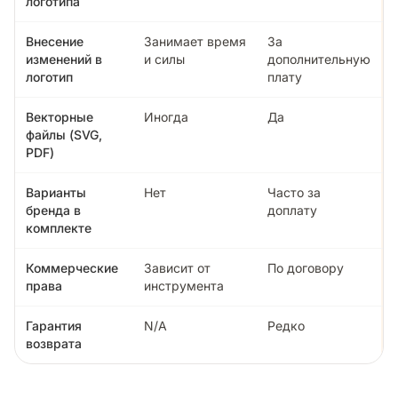
логотипа
Внесение
Занимает время
За
изменений в
и силы
дополнительную
логотип
плату
Векторные
Иногда
Да
файлы (SVG,
PDF)
Варианты
Нет
Часто за
бренда в
доплату
комплекте
Коммерческие
Зависит от
По договору
права
инструмента
Гарантия
N/A
Редко
возврата