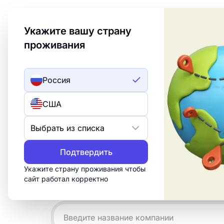
Welcome to Turbologo! This page is available in an
Укажите вашу страну
проживания
Создать лого
ИИ лого
Россия
Примеры лого
США
частиц
Выбрать из списка
Подтвердить
Создайте профессиональный логотип 
за 15 минут. Настройте бесплатный ш
Укажите страну проживания чтобы
сайт работал корректно
что нужно для печати, веба и социал