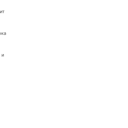
ит
ока
 и