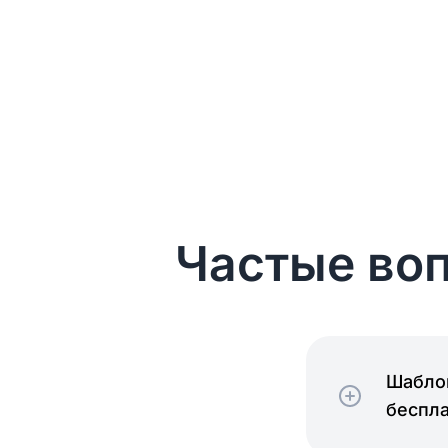
Частые воп
Шаблон
беспл