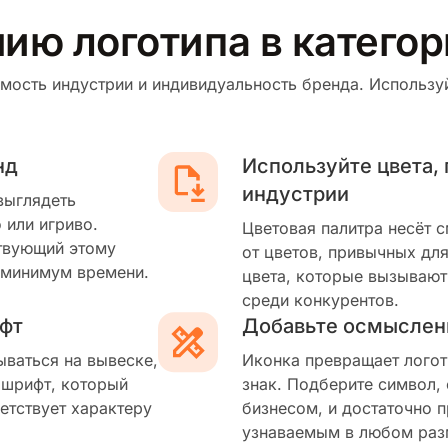
нию логотипа в катего
мость индустрии и индивидуальность бренда. Используй
нд
Используйте цвета,
индустрии
выглядеть
 или игриво.
Цветовая палитра несёт 
твующий этому
от цветов, привычных для
 минимум времени.
цвета, которые вызывают
среди конкурентов.
фт
Добавьте осмыслен
ываться на вывеске,
Иконка превращает логот
 шрифт, который
знак. Подберите символ,
етствует характеру
бизнесом, и достаточно п
узнаваемым в любом раз