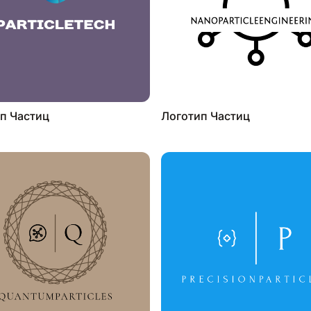
п Частиц
Логотип Частиц