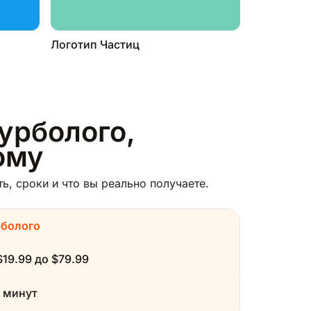
Логотип Частиц
Турболого,
ому
, сроки и что вы реально получаете.
рболого
$19.99 до $79.99
 минут