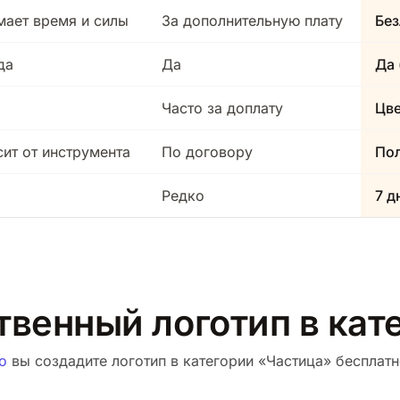
мает время и силы
За дополнительную плату
Без
да
Да
Да 
Часто за доплату
Цв
сит от инструмента
По договору
Пол
Редко
7 д
твенный логотип в кат
о
вы создадите логотип в категории «Частица» бесплатно