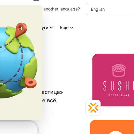
other language. Choose another language?
Видео с ИИ
Услуги
Еще
типов
в категории «Частица»
аблон и скачайте всё,
ьных сетей.