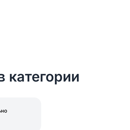
в категории
ьно