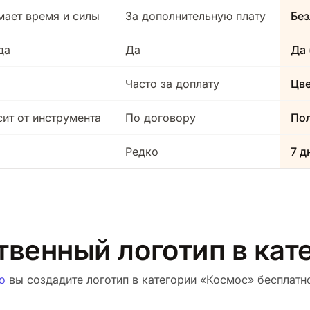
мает время и силы
За дополнительную плату
Без
да
Да
Да 
Часто за доплату
Цв
сит от инструмента
По договору
Пол
Редко
7 д
твенный логотип в ка
о
вы создадите логотип в категории «Космос» бесплатно.