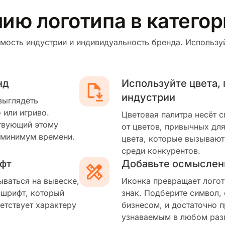
нию логотипа в катего
мость индустрии и индивидуальность бренда. Используй
нд
Используйте цвета,
индустрии
выглядеть
 или игриво.
Цветовая палитра несёт 
твующий этому
от цветов, привычных для
 минимум времени.
цвета, которые вызывают
среди конкурентов.
фт
Добавьте осмыслен
ываться на вывеске,
Иконка превращает логот
 шрифт, который
знак. Подберите символ,
етствует характеру
бизнесом, и достаточно п
узнаваемым в любом раз