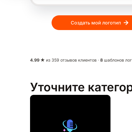
Создать мой логотип
4.99 ★
из 359 отзывов клиентов ·
8
шаблонов лог
Уточните катего