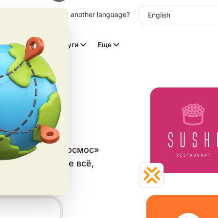
other language. Choose another language?
Видео с ИИ
Услуги
Еще
типов
 в категории «Космос»
аблон и скачайте всё,
ьных сетей.