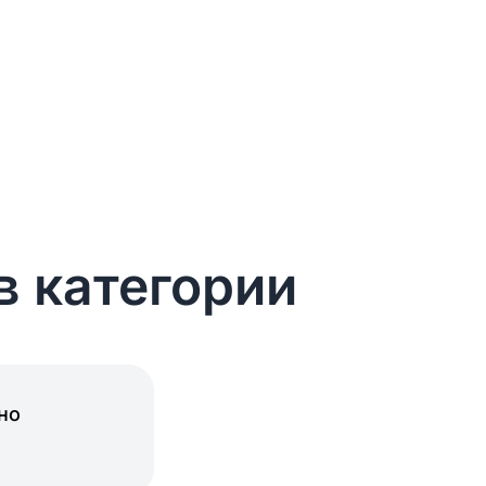
в категории
но