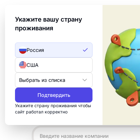
Welcome to Turbologo! This page is available in an
Укажите вашу страну
проживания
Создать лого
ИИ лого
Россия
Примеры лого
США
космоса
Выбрать из списка
Подтвердить
Создайте профессиональный логотип
за 15 минут. Настройте бесплатный ш
Укажите страну проживания чтобы
сайт работал корректно
что нужно для печати, веба и социал