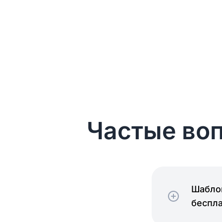
Частые воп
Шаблон
беспл