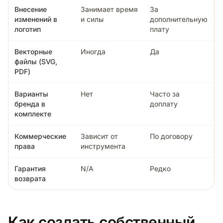
Внесение
Занимает время
За
изменений в
и силы
дополнительную
логотип
плату
Векторные
Иногда
Да
файлы (SVG,
PDF)
Варианты
Нет
Часто за
бренда в
доплату
комплекте
Коммерческие
Зависит от
По договору
права
инструмента
Гарантия
N/A
Редко
возврата
Как создать собственный