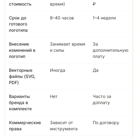
стоимость
время)
₽
Срок до
8–40 часов
1–4 недели
готового
логотипа
Внесение
Занимает время
За
изменений в
и силы
дополнительную
логотип
плату
Векторные
Иногда
Да
файлы (SVG,
PDF)
Варианты
Нет
Часто за
бренда в
доплату
комплекте
Коммерческие
Зависит от
По договору
права
инструмента