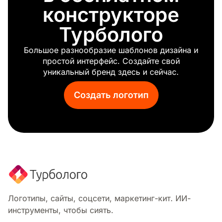
Аэрокосмический
конструкторе
Наука
Турболого
Космический
Звуковая волна
Большое разнообразие шаблонов дизайна и
Днк
простой интерфейс. Создайте свой
Меркурий
уникальный бренд здесь и сейчас.
Рука
Знак звезды
Создать логотип
Логотипы, сайты, соцсети, маркетинг-кит. ИИ-
инструменты, чтобы сиять.