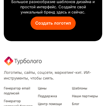
Большое разнообразие шаблонов дизайна и
Инновации
простой интерфейс. Создайте свой
Матрица
уникальный бренд здесь и сейчас.
Чат-бот
Калькулятор
Создать логотип
Блокнот
Кабель
Сканирование
Техника
Солнечная батарея
Схема
Биткойн
Бета
Аккумулятор
Логотипы, сайты, соцсети, маркетинг-кит. ИИ-
Искуственный интеллект
инструменты, чтобы сиять.
Отверстие
Антенна
Генератор email
Цены
Шаблоны
подписей
3d печать
Поддержка
Наши партнеры
Капсула
Генератор
Центр помощи
Блог
Цифровой маркетинг
названий бизнеса