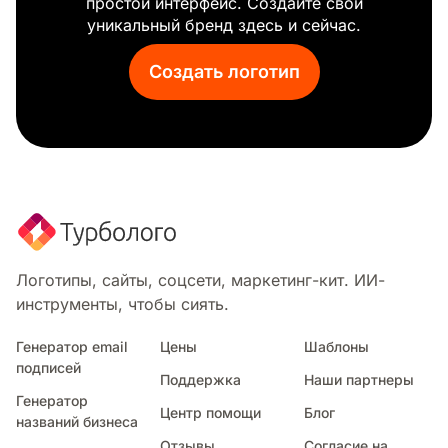
простой интерфейс. Создайте свой
Матрица
уникальный бренд здесь и сейчас.
Чат-бот
Калькулятор
Создать логотип
Блокнот
Кабель
Сканирование
Техника
Солнечная батарея
Схема
Биткойн
Бета
Аккумулятор
Логотипы, сайты, соцсети, маркетинг-кит. ИИ-
Искуственный интеллект
инструменты, чтобы сиять.
Отверстие
Антенна
Генератор email
Цены
Шаблоны
подписей
3d печать
Поддержка
Наши партнеры
Капсула
Генератор
Центр помощи
Блог
Цифровой маркетинг
названий бизнеса
Домен
Отзывы
Согласие на