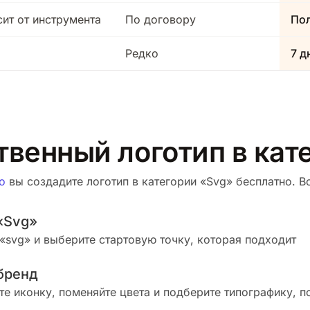
сит от инструмента
По договору
Пол
Редко
7 д
твенный логотип в кат
о
вы создадите логотип в категории «Svg» бесплатно. Во
«Svg»
«svg» и выберите стартовую точку, которая подходит
бренд
те иконку, поменяйте цвета и подберите типографику, п