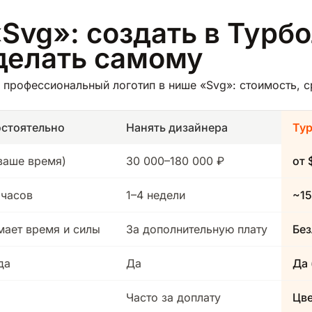
Svg»: создать в Турбо
делать самому
профессиональный логотип в нише «Svg»: стоимость, ср
стоятельно
Нанять дизайнера
Ту
(ваше время)
30 000–180 000 ₽
от 
 часов
1–4 недели
~15
мает время и силы
За дополнительную плату
Без
да
Да
Да 
Часто за доплату
Цв