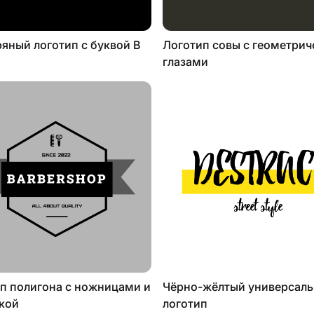
яный логотип с буквой B
Логотип совы с геометри
глазами
п полигона с ножницами и
Чёрно-жёлтый универсал
кой
логотип