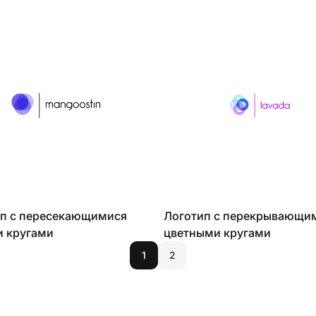
п с пересекающимися
Логотип с перекрывающи
 кругами
цветными кругами
1
2