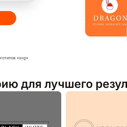
готипов «svg»
рию для лучшего резу