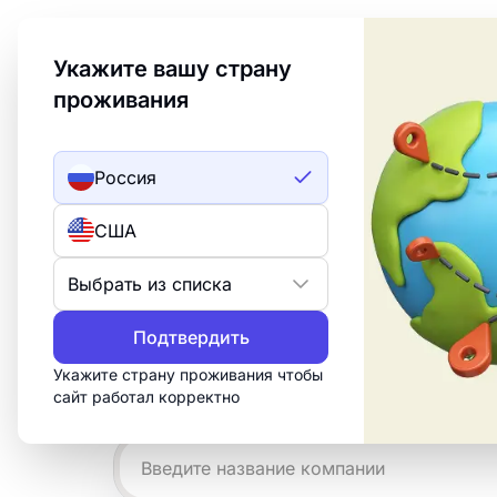
Welcome to Turbologo! This page is available in an
Укажите вашу страну
проживания
Создать лого
ИИ лого
Россия
Примеры логотип
США
формате svg
Выбрать из списка
Создайте профессиональный логотип в
Подтвердить
минут. Настройте бесплатный шаблон 
Укажите страну проживания чтобы
нужно для печати, веба и социальных
сайт работал корректно