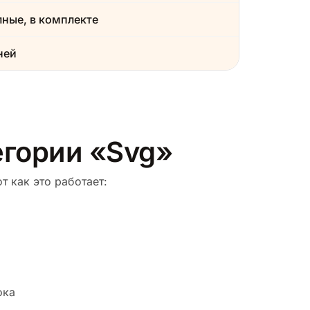
ные, в комплекте
ней
егории «Svg»
т как это работает:
ока