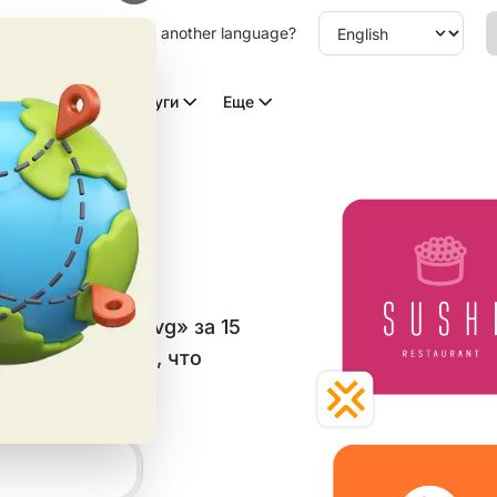
other language. Choose another language?
Видео с ИИ
Услуги
Еще
ов в
 категории «Svg» за 15
и скачайте всё, что
 сетей.