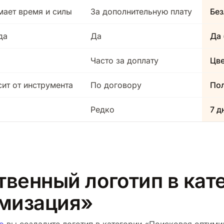
мает время и силы
За дополнительную плату
Без
да
Да
Да 
Часто за доплату
Цв
сит от инструмента
По договору
Пол
Редко
7 д
твенный логотип в кат
имизация»