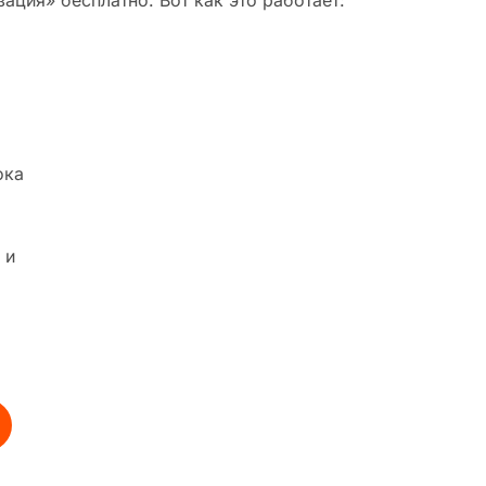
ация» бесплатно. Вот как это работает:
ока
 и