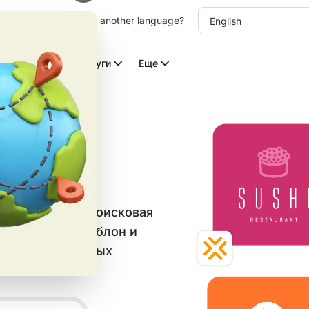
other language. Choose another language?
Видео с ИИ
Услуги
Еще
типов
в категории «Поисковая
е бесплатный шаблон и
веба и социальных