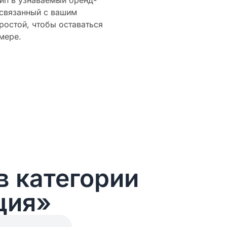
ип в узнаваемый бренд-
 связанный с вашим
ростой, чтобы оставаться
мере.
в категории
ция»