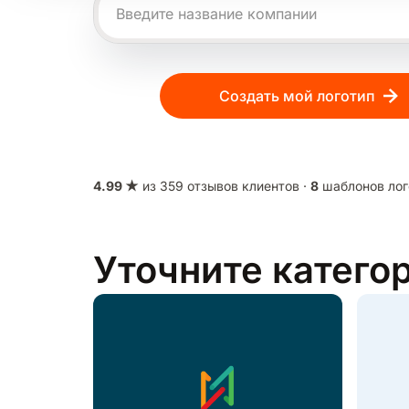
Создать мой логотип
4.99 ★
из 359 отзывов клиентов ·
8
шаблонов лог
Уточните катего