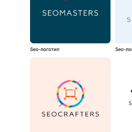
Seo-логотип
Seo-ло