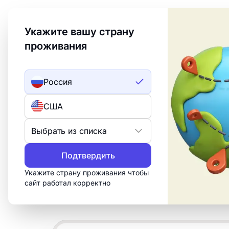
Welcome to Turbologo! This page is available in an
Укажите вашу страну
проживания
Создать лого
ИИ лого
Россия
Примеры лого
США
Seo
Выбрать из списка
Подтвердить
Создайте профессиональный логотип 
оптимизация» за 15 минут. Настройт
Укажите страну проживания чтобы
сайт работал корректно
скачайте всё, что нужно для печати, 
сетей.