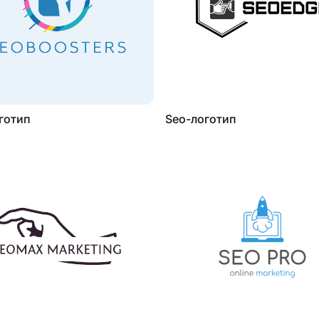
готип
Seo-логотип