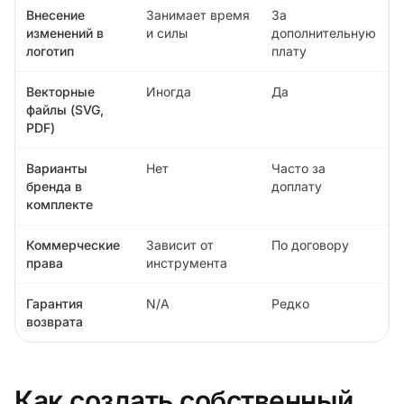
Внесение
Занимает время
За
изменений в
и силы
дополнительную
логотип
плату
Векторные
Иногда
Да
файлы (SVG,
PDF)
Варианты
Нет
Часто за
бренда в
доплату
комплекте
Коммерческие
Зависит от
По договору
права
инструмента
Гарантия
N/A
Редко
возврата
Как создать собственный