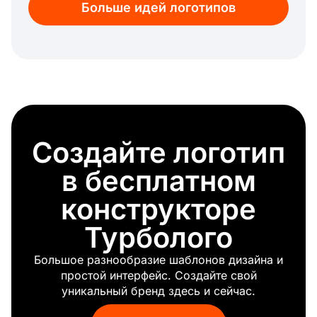
Больше идей логотипов
Кровля
Маникюр
Здание
Строительство
Молоток
Чинить
Снос
Дорожное строительство
Создайте логотип
Строительные материалы
Кран
в бесплатном
конструкторе
Турболого
Большое разнообразие шаблонов дизайна и
простой интерфейс. Создайте свой
уникальный бренд здесь и сейчас.