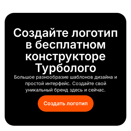
Строительство
Молоток
Чинить
Снос
Создайте логотип
Дорожное строительство
Кран
в бесплатном
конструкторе
Турболого
Большое разнообразие шаблонов дизайна и
простой интерфейс. Создайте свой
уникальный бренд здесь и сейчас.
Создать логотип