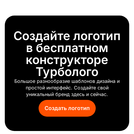
Молоток
Чинить
Снос
Дорожное строительство
Создайте логотип
Строительные материалы
Кран
в бесплатном
конструкторе
Турболого
Большое разнообразие шаблонов дизайна и
простой интерфейс. Создайте свой
уникальный бренд здесь и сейчас.
Создать логотип