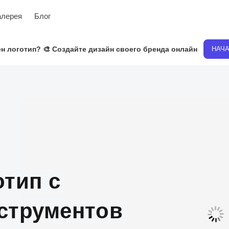
алерея
Блог
н логотип? 🎨 Создайте дизайн своего бренда онлайн
НАЧ
отип с
струментов