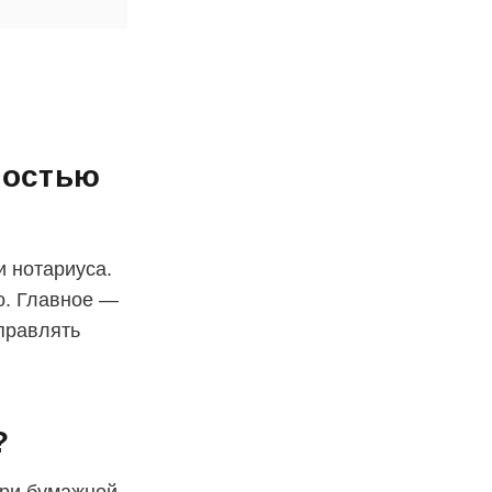
ностью
и нотариуса.
о. Главное —
правлять
?