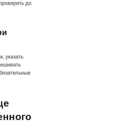
проверить до
ри
, указать
мешивать
обязательные
ще
енного