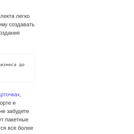
лекта легко
ему создавать
создания
изнеса до 
арточках
,
орте и
 не забудете
ут пакетные
ся все более