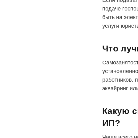
Если подават
подаче госпо
быть на элект
услуги юрист
Что луч
Самозанятост
установленно
работников, 
эквайринг ил
Какую с
ИП?
Чаще всего 