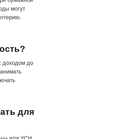
При бумажной
оды могут
алтерию,
тость?
с доходом до
нанимать
лючать
ать для
ды» или УСН