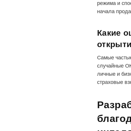
режима и спо
начала прода
Какие о
открыт
Самые частые
случайные ОК
личные и биз
страховые вз
Разраб
благод