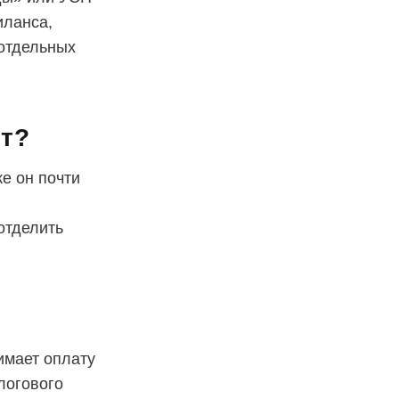
иланса,
отдельных
ет?
ке он почти
отделить
имает оплату
логового