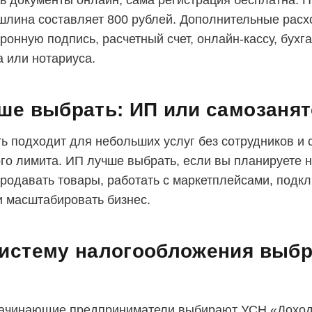
ь документы онлайн, сама регистрация бесплатна. 
шлина составляет 800 рублей. Дополнительные расх
ронную подпись, расчетный счет, онлайн-кассу, бухг
а или нотариуса.
ше выбрать: ИП или самозаня
ь подходит для небольших услуг без сотрудников и 
го лимита. ИП лучше выбрать, если вы планируете 
продавать товары, работать с маркетплейсами, подк
и масштабировать бизнес.
истему налогообложения выбр
начинающие предприниматели выбирают УСН «Дохо