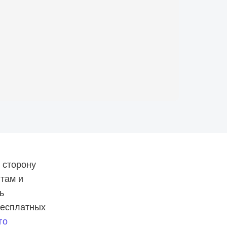
 сторону
нтам и
ь
бесплатных
го