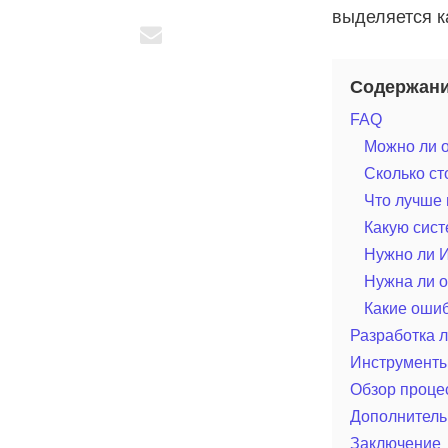
выделяется к
Содержан
FAQ
Можно ли о
Сколько ст
Что лучше 
Какую сис
Нужно ли И
Нужна ли о
Какие ошиб
Разработка л
Инструменты
Обзор процес
Дополнительн
Заключение