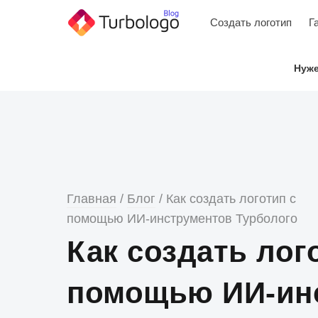
Skip
Создать логотип
Г
to
content
Нуже
Главная
/
Блог
/
Как создать логотип с
помощью ИИ-инструментов Турболого
Как создать лог
помощью ИИ-ин