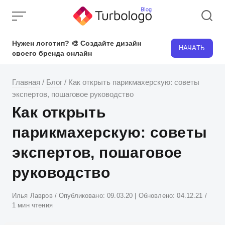
Skip
to
content
Нужен логотип? 🎨 Создайте дизайн
НАЧАТЬ
своего бренда онлайн
Главная
/
Блог
/
Как открыть парикмахерскую: советы
экспертов, пошаговое руководство
Как открыть
парикмахерскую: советы
экспертов, пошаговое
руководство
Атвор
Илья Лавров
Опубликовано:
09.03.20
| Обновлено:
04.12.21
1 мин чтения