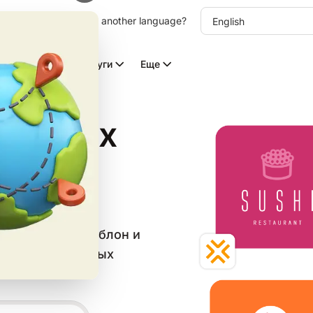
other language. Choose another language?
Видео с ИИ
Услуги
Еще
антных
в категории
е бесплатный шаблон и
веба и социальных