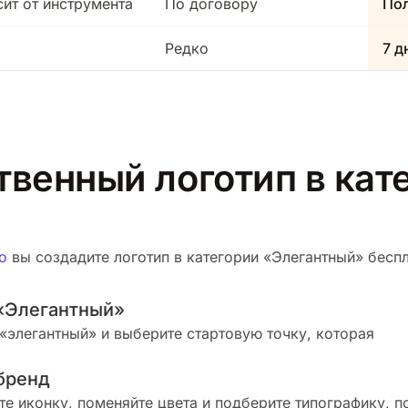
сит от инструмента
По договору
Пол
Редко
7 д
твенный логотип в кат
о
вы создадите логотип в категории «Элегантный» беспла
«Элегантный»
«элегантный» и выберите стартовую точку, которая
бренд
те иконку, поменяйте цвета и подберите типографику, п