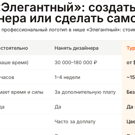
«Элегантный»: создать
йнера или сделать сам
профессиональный логотип в нише «Элегантный»: стоим
стоятельно
Нанять дизайнера
Ту
(ваше время)
30 000–180 000 ₽
от 
 часов
1–4 недели
~15
мает время и силы
За дополнительную плату
Без
да
Да
Да 
Часто за доплату
Цв