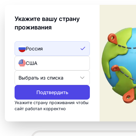
Welcome to Turbologo! This page is available in an
Укажите вашу страну
проживания
Создать лого
ИИ лого
Россия
Примеры элег
США
логотипов
Выбрать из списка
Подтвердить
Создайте профессиональный логотип 
«Элегантный» за 15 минут. Настройт
Укажите страну проживания чтобы
сайт работал корректно
скачайте всё, что нужно для печати, 
сетей.