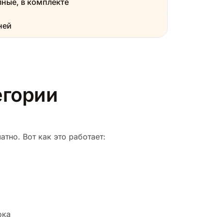
ные, в комплекте
ней
егории
тно. Вот как это работает:
ока