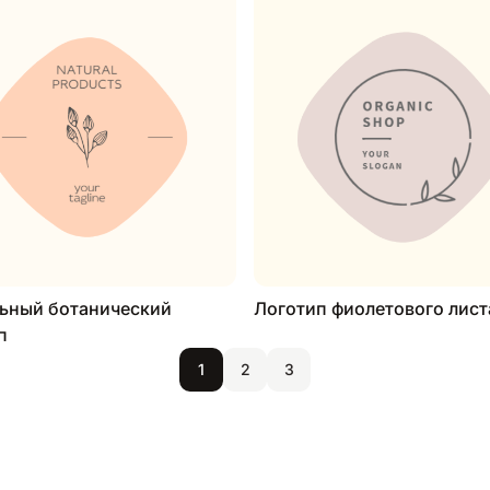
ьный ботанический
Логотип фиолетового лист
п
1
2
3