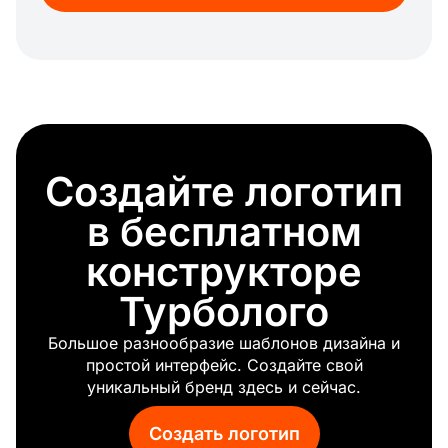
Лавровый венок
Фиолетовая звезда
Место проведения
Большой дом
Стопка
Нимб
Талисман
Создайте логотип
Выход
Иллюстрация
в бесплатном
Иллюминаты
Связаны
конструкторе
Крепость
Турболого
Безопасность
Зеленый глаз
Большое разнообразие шаблонов дизайна и
Мини
простой интерфейс. Создайте свой
Оранжевое пламя
уникальный бренд здесь и сейчас.
Сигма
Фокус
Создать логотип
Пять звезд