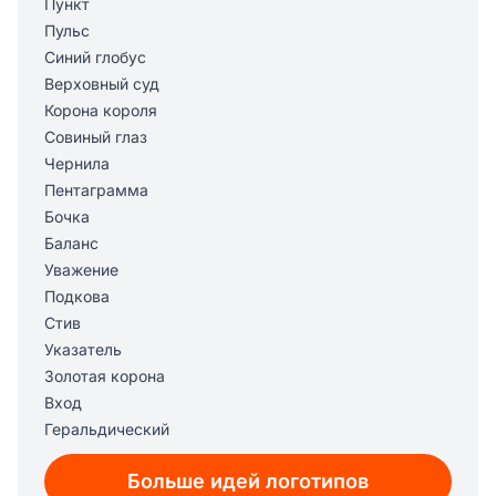
Пункт
Пульс
Синий глобус
Верховный суд
Корона короля
Совиный глаз
Чернила
Пентаграмма
Бочка
Баланс
Уважение
Подкова
Стив
Указатель
Золотая корона
Вход
Геральдический
Фамильный герб
Больше идей логотипов
Загадочный