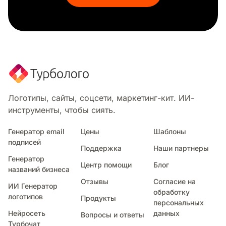
Кулак
Фермерский рынок
Конус
Палатка
Клетчатый
Равенство
Честь
Синий огонь
Логотипы, сайты, соцсети, маркетинг-кит. ИИ-
Синяя корона
инструменты, чтобы сиять.
Черная звезда
Черная корона
Генератор email
Цены
Шаблоны
подписей
Аквариум
Поддержка
Наши партнеры
Амперсанд
Генератор
Центр помощи
Блог
Альфа
названий бизнеса
Алекс
Отзывы
Согласие на
ИИ Генератор
Казино
обработку
логотипов
Продукты
персональных
Синий шар
Нейросеть
данных
Вопросы и ответы
Дело
Турбочат