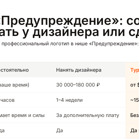
«Предупреждение»: со
зать у дизайнера или 
 профессиональный логотип в нише «Предупреждение»: 
стоятельно
Нанять дизайнера
Ту
(ваше время)
30 000–180 000 ₽
от 
 часов
1–4 недели
~15
мает время и силы
За дополнительную плату
Без
да
Да
Да 