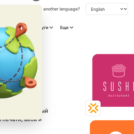
other language. Choose another language?
Видео с ИИ
Услуги
Еще
их
в категории
ройте бесплатный
 печати, веба и