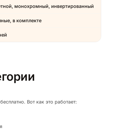
етной, монохромный, инвертированный
ные, в комплекте
ней
егории
есплатно. Вот как это работает:
я