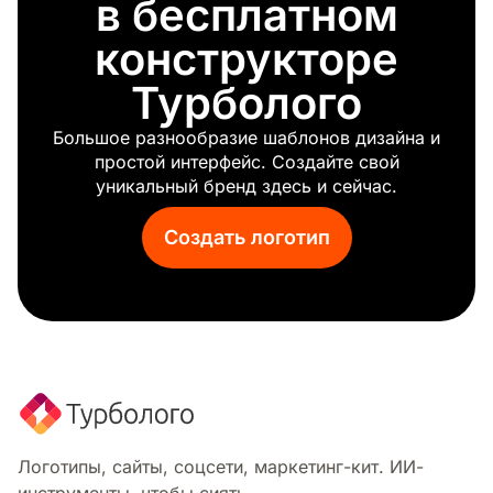
в бесплатном
Иллюминаты
Связаны
конструкторе
Крепость
Турболого
Безопасность
Зеленый глаз
Большое разнообразие шаблонов дизайна и
Пятна
простой интерфейс. Создайте свой
Мини
уникальный бренд здесь и сейчас.
Оранжевое пламя
Сигма
Создать логотип
Фокус
Пять звезд
Кулак
Фермерский рынок
Конус
Палатка
Клетчатый
Равенство
Честь
Логотипы, сайты, соцсети, маркетинг-кит. ИИ-
Синий огонь
инструменты, чтобы сиять.