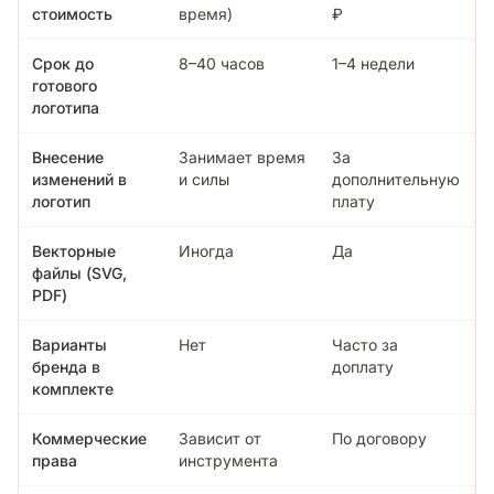
стоимость
время)
₽
Срок до
8–40 часов
1–4 недели
готового
логотипа
Внесение
Занимает время
За
изменений в
и силы
дополнительную
логотип
плату
Векторные
Иногда
Да
файлы (SVG,
PDF)
Варианты
Нет
Часто за
бренда в
доплату
комплекте
Коммерческие
Зависит от
По договору
права
инструмента