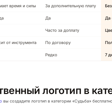
мает время и силы
За дополнительную плату
Без
да
Да
Да 
Часто за доплату
Цв
сит от инструмента
По договору
Пол
Редко
7 д
твенный логотип в ка
о
вы создадите логотип в категории «Судьба» бесплатно.