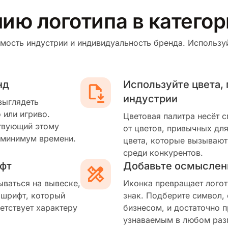
нию логотипа в катего
мость индустрии и индивидуальность бренда. Используй
нд
Используйте цвета,
индустрии
выглядеть
 или игриво.
Цветовая палитра несёт 
твующий этому
от цветов, привычных для
 минимум времени.
цвета, которые вызывают
среди конкурентов.
фт
Добавьте осмыслен
ываться на вывеске,
Иконка превращает логот
 шрифт, который
знак. Подберите символ,
етствует характеру
бизнесом, и достаточно п
узнаваемым в любом раз