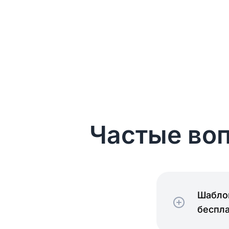
Частые воп
Шаблон
беспл