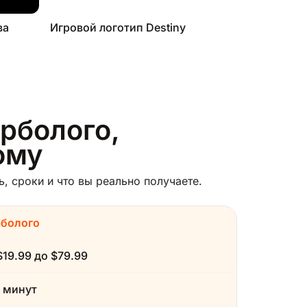
ва
Игровой логотип Destiny
урболого,
ому
, сроки и что вы реально получаете.
рболого
$19.99 до $79.99
 минут