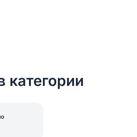
в категории
но