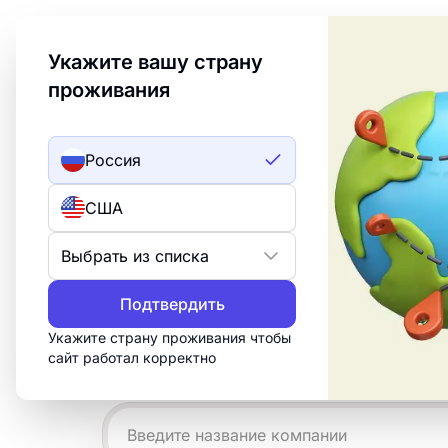
Welcome to Turbologo! This page is available in an
Укажите вашу страну
проживания
Создать лого
ИИ лого
Россия
Примеры лого
США
судьбы
Выбрать из списка
Подтвердить
Создайте профессиональный логотип 
за 15 минут. Настройте бесплатный ш
Укажите страну проживания чтобы
сайт работал корректно
что нужно для печати, веба и социал