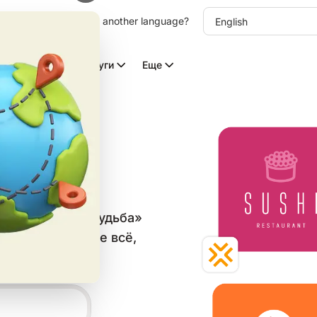
other language. Choose another language?
Видео с ИИ
Услуги
Еще
типов
в категории «Судьба»
аблон и скачайте всё,
ьных сетей.