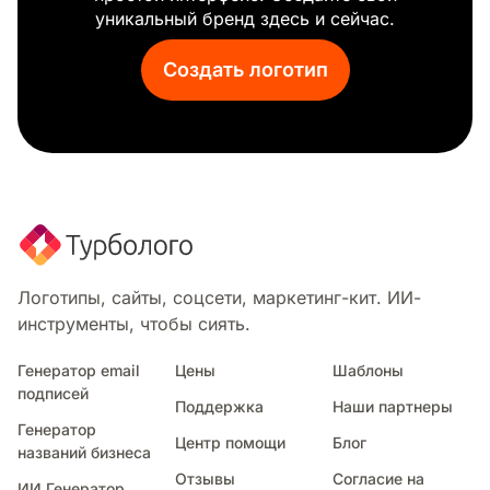
Оранжевое пламя
уникальный бренд здесь и сейчас.
Сигма
Фокус
Создать логотип
Пять звезд
Кулак
Фермерский рынок
Конус
Палатка
Клетчатый
Равенство
Честь
Синий огонь
Логотипы, сайты, соцсети, маркетинг-кит. ИИ-
Синяя корона
инструменты, чтобы сиять.
Черная звезда
Черная корона
Генератор email
Цены
Шаблоны
подписей
Аквариум
Поддержка
Наши партнеры
Амперсанд
Генератор
Центр помощи
Блог
Альфа
названий бизнеса
Алекс
Отзывы
Согласие на
ИИ Генератор