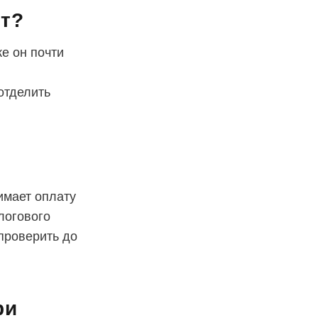
ет?
ке он почти
отделить
имает оплату
логового
проверить до
ри