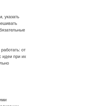
, указать
мешивать
обязательные
работать: от
 идеи при их
ельно
ими