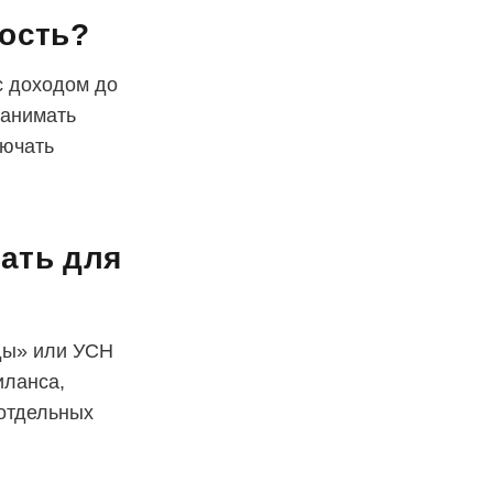
тость?
с доходом до
нанимать
лючать
ать для
ды» или УСН
иланса,
отдельных