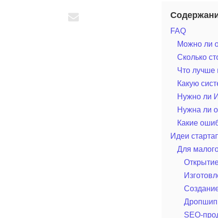
Содержан
FAQ
Можно ли о
Сколько ст
Что лучше 
Какую сис
Нужно ли И
Нужна ли о
Какие ошиб
Идеи стартап
Для малого
Открытие
Изготовл
Создание
Дропшипп
SEO-прод