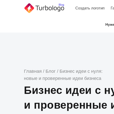
Skip
Создать логотип
Г
to
content
Нуже
Главная
/
Блог
/
Бизнес идеи с нуля:
новые и проверенные идеи бизнеса
Бизнес идеи с н
и проверенные 