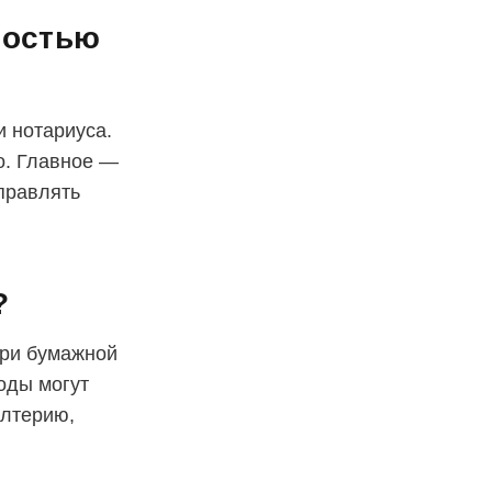
ностью
и нотариуса.
о. Главное —
правлять
?
При бумажной
оды могут
алтерию,