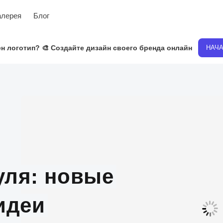
алерея
Блог
н логотип? 🎨 Создайте дизайн своего бренда онлайн
НАЧ
уля: новые
идеи