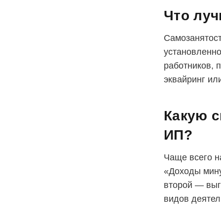
Что луч
Самозанятост
установленно
работников, 
эквайринг ил
Какую с
ИП?
Чаще всего 
«Доходы мину
второй — выг
видов деятел