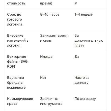
стоимость
время)
₽
Срок до
8–40 часов
1–4 недели
готового
логотипа
Внесение
Занимает время
За
изменений в
и силы
дополнительную
логотип
плату
Векторные
Иногда
Да
файлы (SVG,
PDF)
Варианты
Нет
Часто за
бренда в
доплату
комплекте
Коммерческие
Зависит от
По договору
права
инструмента