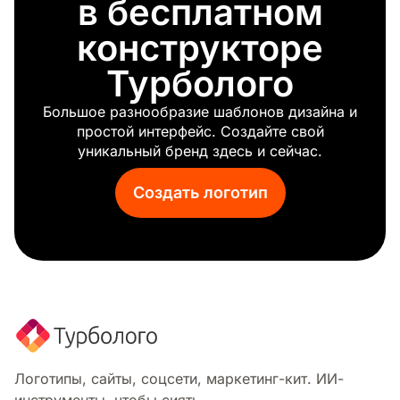
в бесплатном
Продуктовая корзина
Лаванда
конструкторе
Лимон
Турболого
Мясо
Молоко
Большое разнообразие шаблонов дизайна и
Гриб
простой интерфейс. Создайте свой
Мохито
уникальный бренд здесь и сейчас.
Лапша
Орех
Создать логотип
Кондитерские изделия
Горшок
Рамэн
Красный бык
Рис
Колбаса
Соус
Клубника
Тако
Логотипы, сайты, соцсети, маркетинг-кит. ИИ-
Веганская еда
инструменты, чтобы сиять.