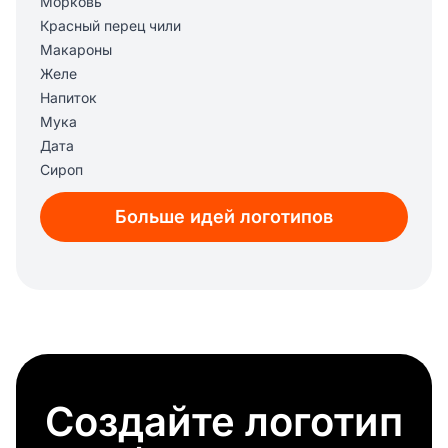
Морковь
Красный перец чили
Макароны
Желе
Напиток
Мука
Дата
Сироп
Мята
Больше идей логотипов
Мартини
Зерно
Виноград
Гурман
Леденец на палочке
Пиво
Торт
Молочные продукты
Создайте логотип
Нож и вилка
Жареный цыпленок