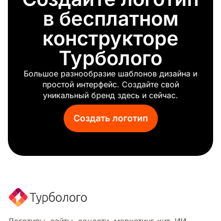
Жареный цыпленок
в бесплатном
Продуктовая корзина
Лаванда
конструкторе
Лимон
Турболого
Мясо
Молоко
Большое разнообразие шаблонов дизайна и
Гриб
простой интерфейс. Создайте свой
Мохито
уникальный бренд здесь и сейчас.
Лапша
Орех
Создать логотип
Кондитерские изделия
Горшок
Рамэн
Красный бык
Рис
Колбаса
Соус
Клубника
Тако
Логотипы, сайты, соцсети, маркетинг-кит. ИИ-