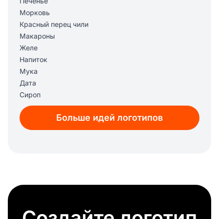
Печенье
Морковь
Красный перец чили
Макароны
Желе
Напиток
Мука
Дата
Сироп
Мята
Больше идей логотипов
Мартини
Зерно
Виноград
Гурман
Леденец на палочке
Пиво
Торт
Молочные продукты
Создайте логотип
Нож и вилка