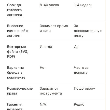
Срок до
8–40 часов
1–4 недели
готового
логотипа
Внесение
Занимает время
За
изменений в
и силы
дополнительную
логотип
плату
Векторные
Иногда
Да
файлы (SVG,
PDF)
Варианты
Нет
Часто за
бренда в
доплату
комплекте
Коммерческие
Зависит от
По договору
права
инструмента
Гарантия
N/A
Редко
возврата