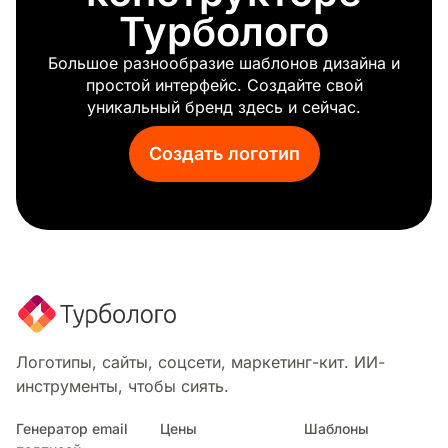
Турболого
Мясо
Молоко
Большое разнообразие шаблонов дизайна и
Гриб
простой интерфейс. Создайте свой
Мохито
уникальный бренд здесь и сейчас.
Лапша
Орех
Создать логотип
Кондитерские изделия
Горшок
Рамэн
Красный бык
Рис
Колбаса
Соус
Клубника
Тако
Логотипы, сайты, соцсети, маркетинг-кит. ИИ-
Веганская еда
инструменты, чтобы сиять.
На вынос
Овощи
Генератор email
Цены
Шаблоны