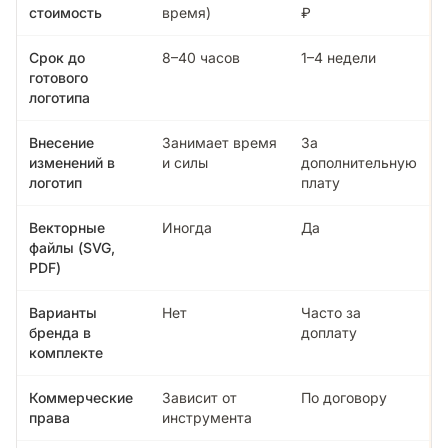
стоимость
время)
₽
Срок до
8–40 часов
1–4 недели
готового
логотипа
Внесение
Занимает время
За
изменений в
и силы
дополнительную
логотип
плату
Векторные
Иногда
Да
файлы (SVG,
PDF)
Варианты
Нет
Часто за
бренда в
доплату
комплекте
Коммерческие
Зависит от
По договору
права
инструмента