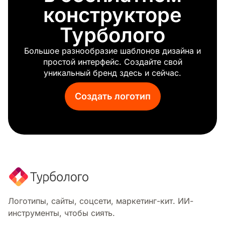
Лаванда
конструкторе
Лимон
Турболого
Мясо
Молоко
Большое разнообразие шаблонов дизайна и
Гриб
простой интерфейс. Создайте свой
Мохито
уникальный бренд здесь и сейчас.
Лапша
Орех
Создать логотип
Кондитерские изделия
Горшок
Рамэн
Красный бык
Рис
Колбаса
Соус
Клубника
Тако
Логотипы, сайты, соцсети, маркетинг-кит. ИИ-
Веганская еда
инструменты, чтобы сиять.
На вынос