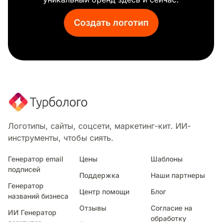
Орех
Кондитерские изделия
Создать логотип
Горшок
Рамэн
Красный бык
Рис
Колбаса
Соус
Клубника
Тако
Веганская еда
Логотипы, сайты, соцсети, маркетинг-кит. ИИ-
На вынос
инструменты, чтобы сиять.
Овощи
Индийская кухня
Генератор email
Цены
Шаблоны
подписей
Шаурма
Поддержка
Наши партнеры
Суп
Генератор
Центр помощи
Блог
Пончик
названий бизнеса
Блюдо
Отзывы
Согласие на
ИИ Генератор
Тяжелые условия
обработку