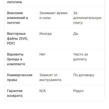
логотипа
Внесение
Занимает время
За
изменений в
и силы
дополнительную
логотип
плату
Векторные
Иногда
Да
файлы (SVG,
PDF)
Варианты
Нет
Часто за
бренда в
доплату
комплекте
Коммерческие
Зависит от
По договору
права
инструмента
Гарантия
N/A
Редко
возврата