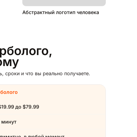
Абстрактный логотип человека
рболого,
ому
, сроки и что вы реально получаете.
рболого
$19.99 до $79.99
 минут
лимитно, в любой момент