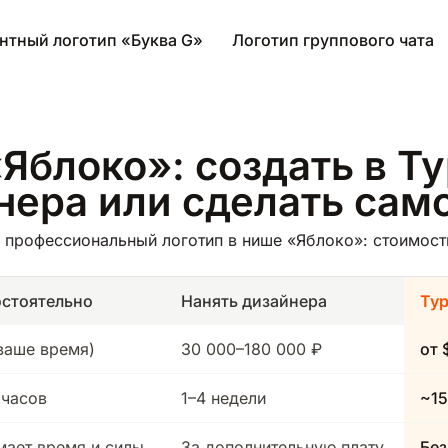
нтный логотип «Буква G»
Логотип группового чата
Яблоко»: создать в Ту
йнера или сделать сам
профессиональный логотип в нише «Яблоко»: стоимость
стоятельно
Нанять дизайнера
Ту
(ваше время)
30 000–180 000 ₽
от 
 часов
1–4 недели
~15
мает время и силы
За дополнительную плату
Без