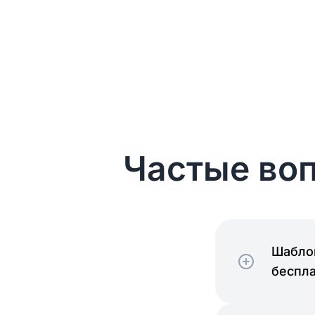
Частые воп
Шаблон
беспл