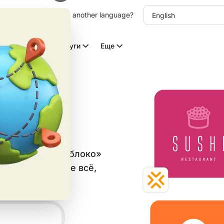
other language. Choose another language?
Видео с ИИ
Услуги
Еще
типов
в категории «Яблоко»
аблон и скачайте всё,
ьных сетей.