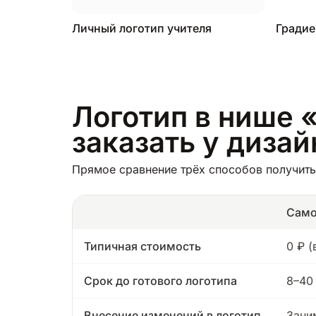
Личный логотип учителя
Градие
Логотип в нише «
заказать у диза
Прямое сравнение трёх способов получить 
Само
Типичная стоимость
0 ₽ 
Срок до готового логотипа
8–40
Внесение изменений в логотип
Зани