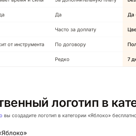
да
Да
Да 
Часто за доплату
Цв
сит от инструмента
По договору
Пол
Редко
7 д
твенный логотип в кат
о
вы создадите логотип в категории «Яблоко» бесплатно.
«Яблоко»