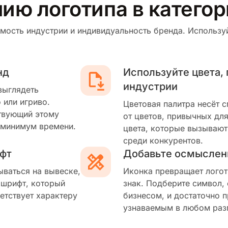
ию логотипа в катего
мость индустрии и индивидуальность бренда. Используй
нд
Используйте цвета,
индустрии
выглядеть
 или игриво.
Цветовая палитра несёт 
твующий этому
от цветов, привычных для
 минимум времени.
цвета, которые вызывают
среди конкурентов.
фт
Добавьте осмыслен
ываться на вывеске,
Иконка превращает логот
 шрифт, который
знак. Подберите символ,
етствует характеру
бизнесом, и достаточно п
узнаваемым в любом раз