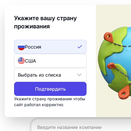
Welcome to Turbologo! This page is available in an
Укажите вашу страну
проживания
Создать лого
ИИ лого
Россия
Примеры лого
США
Apple
Выбрать из списка
Подтвердить
Создайте профессиональный логотип 
за 15 минут. Настройте бесплатный ш
Укажите страну проживания чтобы
сайт работал корректно
что нужно для печати, веба и социал