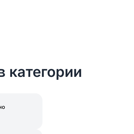
в категории
но