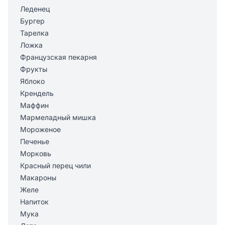
Леденец
Бургер
Тарелка
Ложка
Французская пекарня
Фрукты
Яблоко
Крендель
Маффин
Мармеладный мишка
Мороженое
Печенье
Морковь
Красный перец чили
Макароны
Желе
Напиток
Мука