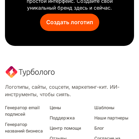
простой интерфейс. Создайте свой
Мохито
уникальный бренд здесь и сейчас.
Лапша
Орех
Создать логотип
Кондитерские изделия
Горшок
Рамэн
Красный бык
Рис
Колбаса
Соус
Клубника
Тако
Логотипы, сайты, соцсети, маркетинг-кит. ИИ-
Веганская еда
инструменты, чтобы сиять.
На вынос
Овощи
Генератор email
Цены
Шаблоны
подписей
Индийская кухня
Поддержка
Наши партнеры
Шаурма
Генератор
Центр помощи
Блог
Суп
названий бизнеса
Пончик
Отзывы
Согласие на