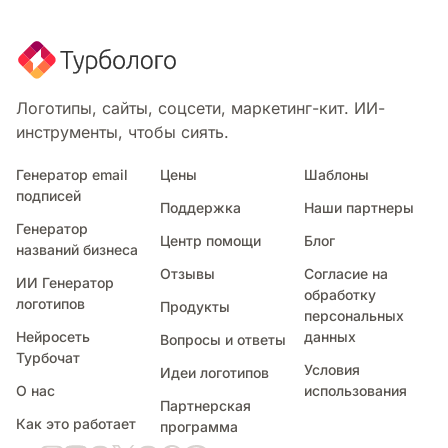
Креатив
Личный
Логистика
Маникюр
Логотипы, сайты, соцсети, маркетинг-кит. ИИ-
Маркетинг
инструменты, чтобы сиять.
Маска
Массаж
Генератор email
Цены
Шаблоны
Мебель
подписей
Медицина
Поддержка
Наши партнеры
Генератор
Мода
Центр помощи
Блог
названий бизнеса
Музыка
Отзывы
Согласие на
Недвижимость
ИИ Генератор
обработку
Некоммерческая организация
логотипов
Продукты
персональных
Нефть
Нейросеть
данных
Вопросы и ответы
Новорожденный
Турбочат
Условия
Идеи логотипов
Обучение и образование
О нас
использования
Одежда
Партнерская
Охота и рыбалка
Как это работает
программа
Парикмахерская