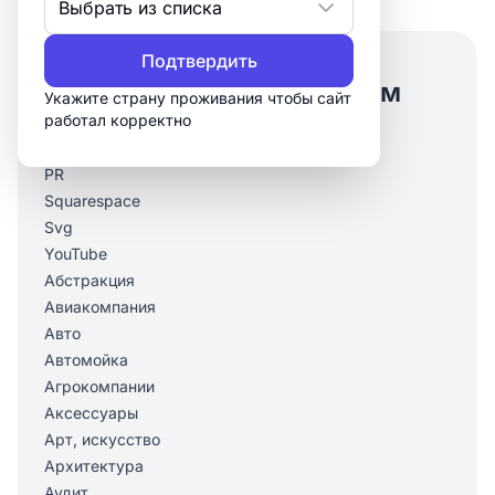
Выбрать из списка
Подтвердить
Логотипы по отраслям
Укажите страну проживания чтобы сайт
работал корректно
Hand Made
IT, Разработка
PR
Squarespace
Svg
YouTube
Абстракция
Авиакомпания
Авто
Автомойка
Агрокомпании
Аксессуары
Арт, искусство
Архитектура
Аудит