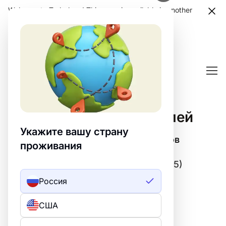
Welcome to Turbologo! This page is available in another
language. Choose another language?
Confirm
Отзывы пользователей
Укажите вашу страну
Онлайн генератор логотипов
проживания
359
отзывов клиентов
(4.99/
5)
Россия
США
1
40