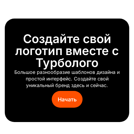
Дизайн интерьера
Дом
Еда
Здоровье
Зоомагазин
Создайте свой
Инжиниринг, проектирование
Инстаграм
логотип вместе с
Интернет магазин
Турболого
Йога
Кафе
Большое разнообразие шаблонов дизайна и
Кейтеринг
простой интерфейс. Создайте свой
Киберспорт
уникальный бренд здесь и сейчас.
Клининг
Клуб
Начать
Компьютерные игры
Компьютеры
Консалтинг
Косметика
Коуч