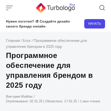
Skip
to
content
Нужен логотип? 🎨 Создайте дизайн
НАЧАТЬ
своего бренда онлайн
Главная
/
Блог
/
Программное обеспечение для
управления брендом в 2025 году
Программное
обеспечение для
управления брендом в
2025 году
Атвор
Виктория Майбах
Опубликовано:
02.01.25
| Обновлено:
17.01.25
1 мин чтения