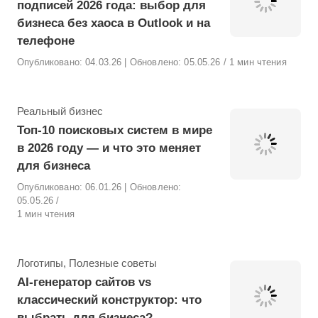
подписей 2026 года: выбор для
бизнеса без хаоса в Outlook и на
телефоне
Опубликовано:
04.03.26
| Обновлено:
05.05.26
1 мин чтения
Рубрика
Реальный бизнес
Топ-10 поисковых систем в мире
в 2026 году — и что это меняет
для бизнеса
Опубликовано:
06.01.26
| Обновлено:
05.05.26
1 мин чтения
Рубрика
Логотипы
,
Полезные советы
AI‑генератор сайтов vs
классический конструктор: что
выбрать для бизнеса?