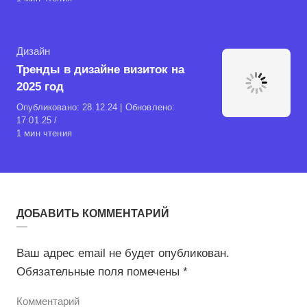
Рубрика
Дизайн
Тренды в дизайне визиток на
2025 год
Опубликовано:
28.12.24
| Обновлено:
17.01.25
1 мин чтения
ДОБАВИТЬ КОММЕНТАРИЙ
Ваш адрес email не будет опубликован.
Обязательные поля помечены
*
Комментарий