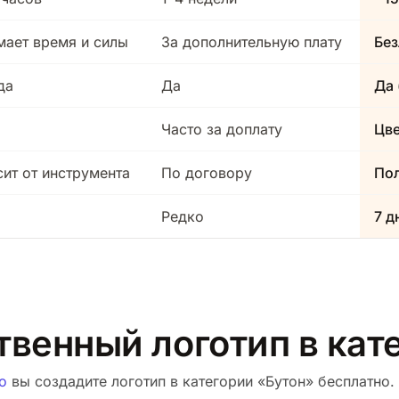
мает время и силы
За дополнительную плату
Без
да
Да
Да 
Часто за доплату
Цв
сит от инструмента
По договору
Пол
Редко
7 д
твенный логотип в кат
о
вы создадите логотип в категории «Бутон» бесплатно. 