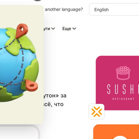
other language. Choose another language?
Видео с ИИ
Услуги
Еще
типов
в категории «Бутон» за
он и скачайте всё, что
 сетей.