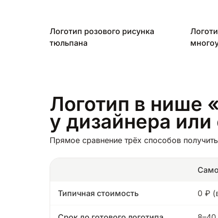
Логотип розового рисунка
Логоти
тюльпана
многоу
Логотип в нише «
у дизайнера или
Прямое сравнение трёх способов получить 
Само
Типичная стоимость
0 ₽ 
Срок до готового логотипа
8–40