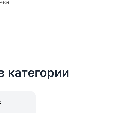
мере.
в категории
о