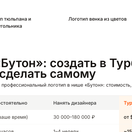
п тюльпана и
Логотип венка из цветов
гольника
Бутон»: создать в Тур
 сделать самому
профессиональный логотип в нише «Бутон»: стоимость, 
стоятельно
Нанять дизайнера
Ту
(ваше время)
30 000–180 000 ₽
от 
 часов
1–4 недели
~15