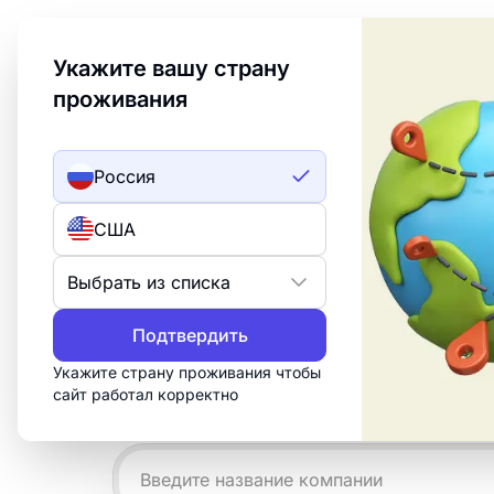
Welcome to Turbologo! This page is available in an
Укажите вашу страну
проживания
Создать лого
ИИ лого
Россия
Примеры лого
США
Bud
Выбрать из списка
Подтвердить
Создайте профессиональный логотип 
15 минут. Настройте бесплатный шабл
Укажите страну проживания чтобы
сайт работал корректно
нужно для печати, веба и социальных