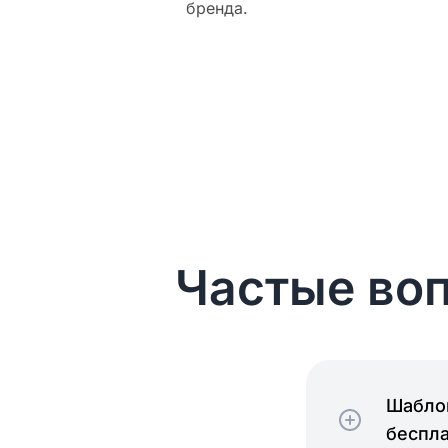
бренда.
Частые воп
Шаблон
беспл