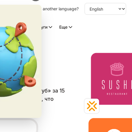
other language. Choose another language?
Видео с ИИ
Услуги
Еще
в с
в категории «Дуб» за 15
и скачайте всё, что
 сетей.