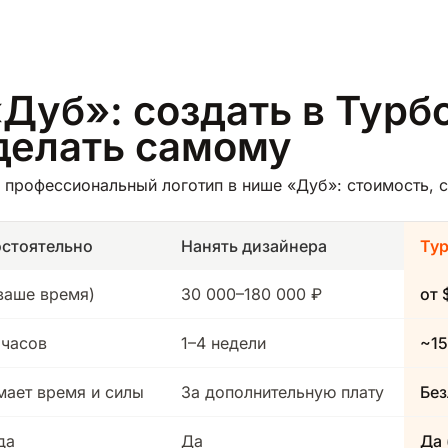
Дуб»: создать в Турбо
делать самому
профессиональный логотип в нише «Дуб»: стоимость, с
стоятельно
Нанять дизайнера
Ту
(ваше время)
30 000–180 000 ₽
от 
 часов
1–4 недели
~15
мает время и силы
За дополнительную плату
Без
да
Да
Да 