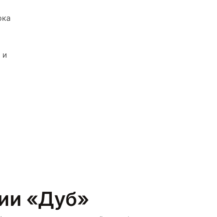
ока
 и
рии «Дуб»