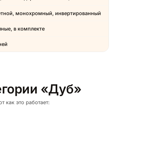
етной, монохромный, инвертированный
ные, в комплекте
ней
тегории «Дуб»
т как это работает: