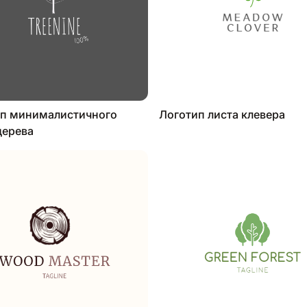
п минималистичного
Логотип листа клевера
дерева