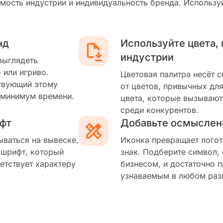
мость индустрии и индивидуальность бренда. Используй
нд
Используйте цвета,
индустрии
выглядеть
 или игриво.
Цветовая палитра несёт 
твующий этому
от цветов, привычных для
 минимум времени.
цвета, которые вызывают
среди конкурентов.
фт
Добавьте осмыслен
ываться на вывеске,
Иконка превращает логот
 шрифт, который
знак. Подберите символ,
етствует характеру
бизнесом, и достаточно п
узнаваемым в любом раз