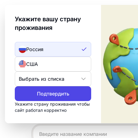
Welcome to Turbologo! This page is available in an
Укажите вашу страну
проживания
Создать лого
ИИ лого
Россия
Идеи логотипо
США
дубом
Выбрать из списка
Подтвердить
Создайте профессиональный логотип 
минут. Настройте бесплатный шаблон 
Укажите страну проживания чтобы
сайт работал корректно
нужно для печати, веба и социальных