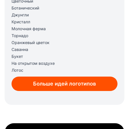
Цветочный
Ботанический
Джунгли
Кристалл
Молочная ферма
Торнадо
Оранжевый цветок
Саванна
Букет
На открытом воздухе
Лотос
Ночь
Больше идей логотипов
Кальян
Энергия
Водная рябь
Ураган
Эко
Пляж
Холм