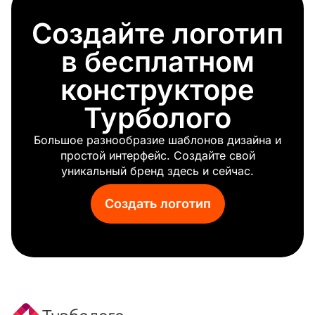
Дерево
Создайте логотип
Гора
Красный лист
в бесплатном
Трава
Небо
конструкторе
Глобус
Турболого
Мороз
Весна
Большое разнообразие шаблонов дизайна и
Капля
простой интерфейс. Создайте свой
Глаз
уникальный бренд здесь и сейчас.
Колосья пшеницы
Питьевая вода
Создать логотип
Клевер
Ромашка
Водопад
Агрокомпании
Вершина
Циклон
Оливковый лист