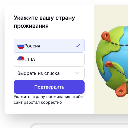
Welcome to Turbologo! This page is available in an
Укажите вашу страну
проживания
Создать лого
ИИ лого
Россия
Логотипы цвет
США
Примеры
Выбрать из списка
Подтвердить
Создайте профессиональный логотип 
цветка» за 15 минут. Настройте бесп
Укажите страну проживания чтобы
сайт работал корректно
скачайте всё, что нужно для печати, 
сетей.