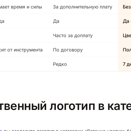
мает время и силы
За дополнительную плату
Без
да
Да
Да 
Часто за доплату
Цв
сит от инструмента
По договору
Пол
Редко
7 д
твенный логотип в кат