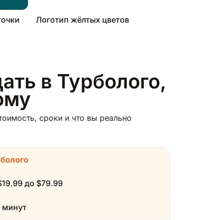
точки
Логотип жёлтых цветов
ать в Турболого,
ому
тоимость, сроки и что вы реально
рболого
$19.99 до $79.99
 минут