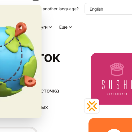
other language. Choose another language?
Видео с ИИ
Услуги
Еще
ов веток
в категории «Веточка
латный шаблон и
веба и социальных