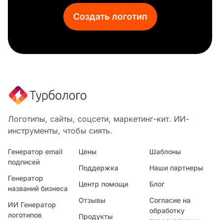
Колосья пшеницы
Создать логотип
Питьевая вода
Клевер
Ромашка
Водопад
Агрокомпании
Вершина
Циклон
Оливковый лист
Маргаритка
Логотипы, сайты, соцсети, маркетинг-кит. ИИ-
Экологически чистый
инструменты, чтобы сиять.
Бутон
Подводный
Генератор email
Цены
Шаблоны
подписей
Пламя
Поддержка
Наши партнеры
Веточка цветка
Генератор
Центр помощи
Блог
Цветы
названий бизнеса
Лес
Отзывы
Согласие на
ИИ Генератор
Айсберг
обработку
логотипов
Продукты