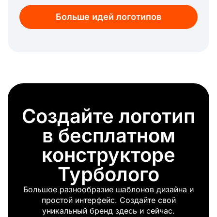
Ночь
Больше идей логотипов
Кальян
Энергия
Водная рябь
Ураган
Эко
Пляж
Холм
Дерево
Создайте логотип
Гора
Красный лист
в бесплатном
Трава
Небо
конструкторе
Глобус
Турболого
Мороз
Весна
Большое разнообразие шаблонов дизайна и
Капля
простой интерфейс. Создайте свой
Глаз
уникальный бренд здесь и сейчас.
Океан