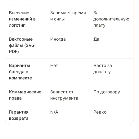
Внесение
Занимает время
За
изменений в
и силы
дополнительную
логотип
плату
Векторные
Иногда
Да
файлы (SVG,
PDF)
Варианты
Нет
Часто за
бренда в
доплату
комплекте
Коммерческие
Зависит от
По договору
права
инструмента
Гарантия
N/A
Редко
возврата