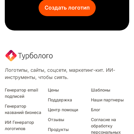
Питьевая вода
Создать логотип
Клевер
Ромашка
Водопад
Агрокомпании
Вершина
Циклон
Оливковый лист
Маргаритка
Экологически чистый
Логотипы, сайты, соцсети, маркетинг-кит. ИИ-
Бутон
инструменты, чтобы сиять.
Подводный
Пламя
Генератор email
Цены
Шаблоны
подписей
Веточка цветка
Поддержка
Наши партнеры
Цветы
Генератор
Центр помощи
Блог
Лес
названий бизнеса
Айсберг
Отзывы
Согласие на
ИИ Генератор
Озеро
обработку
логотипов
Продукты
персональных
Пейзаж