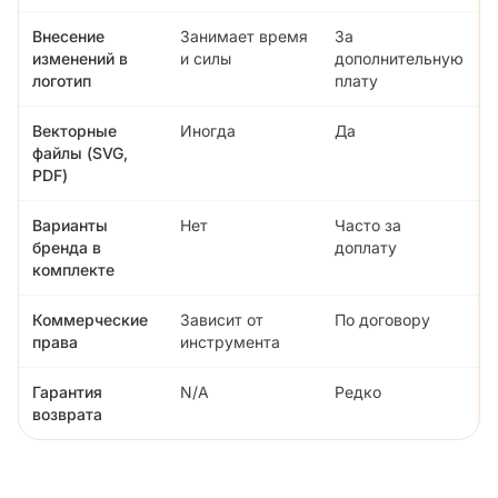
Внесение
Занимает время
За
изменений в
и силы
дополнительную
логотип
плату
Векторные
Иногда
Да
файлы (SVG,
PDF)
Варианты
Нет
Часто за
бренда в
доплату
комплекте
Коммерческие
Зависит от
По договору
права
инструмента
Гарантия
N/A
Редко
возврата