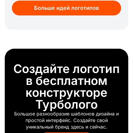
Кальян
Больше идей логотипов
Энергия
Водная рябь
Ураган
Эко
Пляж
Холм
Дерево
Гора
Создайте логотип
Красный лист
Трава
в бесплатном
Небо
Глобус
конструкторе
Мороз
Турболого
Весна
Капля
Большое разнообразие шаблонов дизайна и
Глаз
простой интерфейс. Создайте свой
Океан
уникальный бренд здесь и сейчас.
Колосья пшеницы