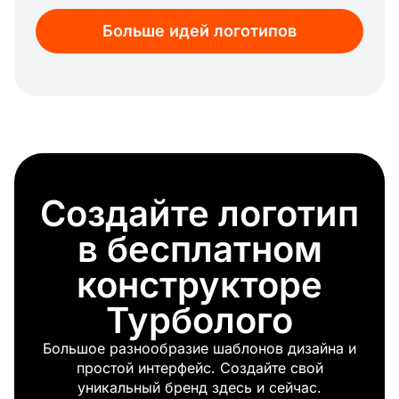
Ночь
Больше идей логотипов
Кальян
Энергия
Водная рябь
Ураган
Эко
Пляж
Холм
Дерево
Создайте логотип
Гора
Красный лист
в бесплатном
Трава
Небо
конструкторе
Глобус
Турболого
Мороз
Весна
Большое разнообразие шаблонов дизайна и
Капля
простой интерфейс. Создайте свой
Глаз
уникальный бренд здесь и сейчас.
Океан