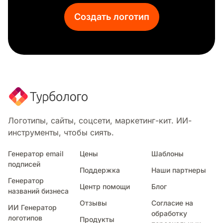
Питьевая вода
Создать логотип
Клевер
Ромашка
Водопад
Агрокомпании
Вершина
Циклон
Оливковый лист
Маргаритка
Экологически чистый
Логотипы, сайты, соцсети, маркетинг-кит. ИИ-
Бутон
инструменты, чтобы сиять.
Подводный
Пламя
Генератор email
Цены
Шаблоны
подписей
Веточка цветка
Поддержка
Наши партнеры
Цветы
Генератор
Центр помощи
Блог
Лес
названий бизнеса
Айсберг
Отзывы
Согласие на
ИИ Генератор
Озеро
обработку
логотипов
Продукты