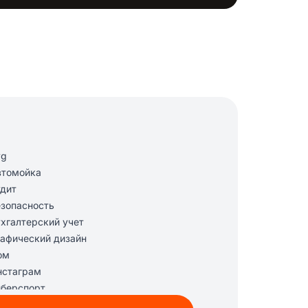
vg
втомойка
дит
зопасность
хгалтерский учет
афический дизайн
ом
нстаграм
берспорт
нсалтинг