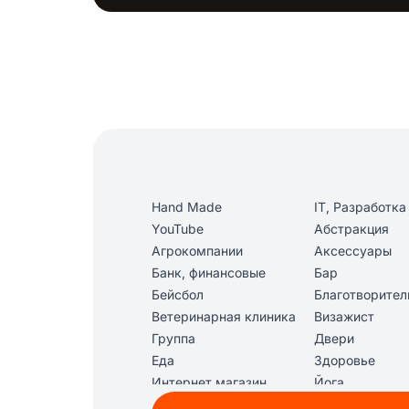
Hand Made
IT, Разработка
YouTube
Абстракция
Агрокомпании
Аксессуары
Банк, финансовые
Бар
организации
Бейсбол
Благотворите
организации
Ветеринарная клиника
Визажист
Группа
Двери
Еда
Здоровье
Интернет магазин
Йога
Клининг
Клуб