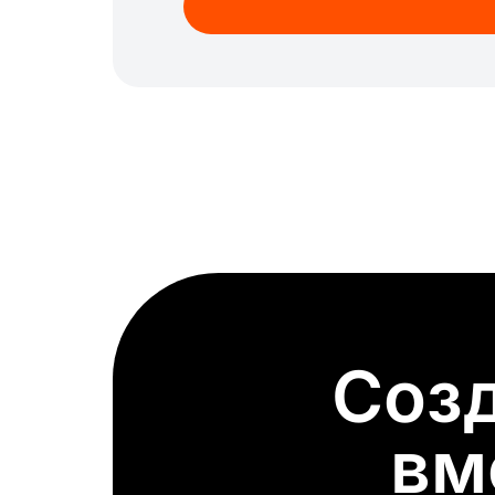
Косметика
Коуч
Маникюр
Маркетинг
Медицина
Мода
Нефть
Новорожденн
Парикмахерская
Пекарня
Подпись
Политика
Производство
Путешествия
Ресницы
Ресторан
Семья
Служба доста
Стоматология
Страхование
Технологии
Торговля
Учитель
Финансы
Химчистка, прачечная
Храм
Созд
Школа
Шопифай
вм