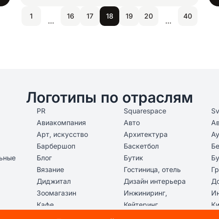
1
16
17
18
19
20
40
…
…
Логотипы по отраслям
PR
Squarespace
S
Авиакомпания
Авто
А
Арт, искусство
Архитектура
Ау
Барбершоп
Баскетбол
Бе
льные
Блог
Бутик
Бу
Вязание
Гостиница, отель
Гр
Диджитал
Дизайн интерьера
Д
Зоомагазин
Инжиниринг,
И
проектирование
Кафе
Кейтеринг
Ки
Компьютерные игры
Компьютеры
Ко