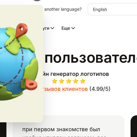
other language. Choose another language?
Видео с ИИ
Услуги
Еще
тзывы пользовател
Онлайн генератор логотипов
359
отзывов клиентов
(4.99/
5)
при первом знакомстве был