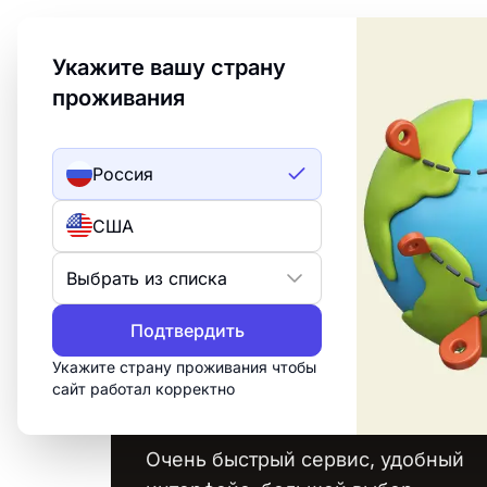
Welcome to Turbologo! This page is available in an
Укажите вашу страну
проживания
Создать лого
ИИ лого
Россия
О
США
Выбрать из списка
Подтвердить
Укажите страну проживания чтобы
сайт работал корректно
Очень быстрый сервис, удобный