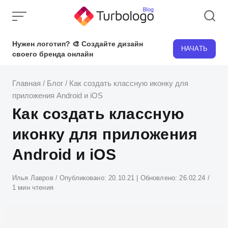
Skip
to
content
Нужен логотип? 🎨 Создайте дизайн
НАЧАТЬ
своего бренда онлайн
Главная
/
Блог
/
Как создать классную иконку для
приложения Android и iOS
Как создать классную
иконку для приложения
Android и iOS
Атвор
Илья Лавров
Опубликовано:
20.10.21
| Обновлено:
26.02.24
1 мин чтения